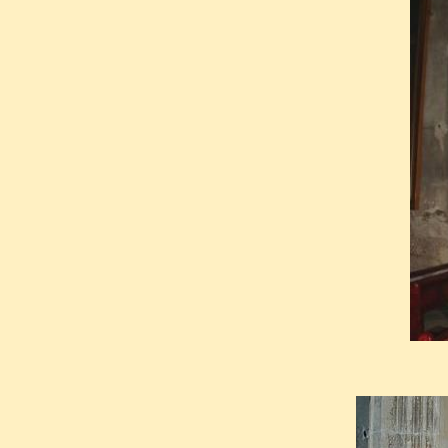
Lavenier pour un mausolée s
XXII.
Selon sa volonté, il fut inhu
Une chapelle spéciale fut co
financée par son success
d’entretien et les profanat
pratiquement disparaître sa s
composé de diverses pièces
au cardinal Jean de Cros.