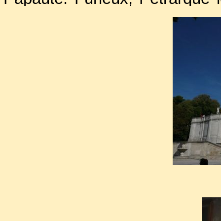
timonier de l'Église."
D’une intégrité à toute épr
collaborateurs remarquables
gestion, surent remplir les 
Cette économie saine permit a
déshérités avec une efficacité 
Rongé par la gangrène, Benoît 
Il laissa des instructions à so
de son tombeau, le chargeant 