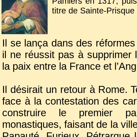
Pamiers en 1317, puis
titre de Sainte-Prisque
Austère et rigoriste, B
cistercien qui "se glor
Il se lança dans des réformes
il portait toujours la
il ne réussit pas à supprimer l
ce qui lui vaudra le su
la paix entre la France et l’Ang
Pour compenser la r
rétablit règle et disci
Il désirait un retour à Rome. T
interdisant la simonie.
face à la contestation des card
construire le premier pal
monastiques, faisant de la ville
Papauté. Furieux, Pétrarque le