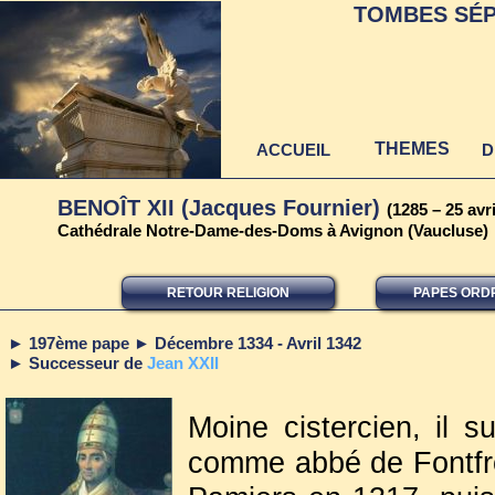
TOMBES SÉP
THEMES
ACCUEIL
D
BENOÎT XII (Jacques Fournier)
(1285 – 25 avr
Cathédrale Notre-Dame-des-Doms à Avignon (Vaucluse)
RETOUR RELIGION
PAPES ORD
► 197ème pape
Décembre 1334 - Avril 1342
►
► Successeur de
Je
an XXII
Moine cistercien, il 
comme abbé de Fontfro