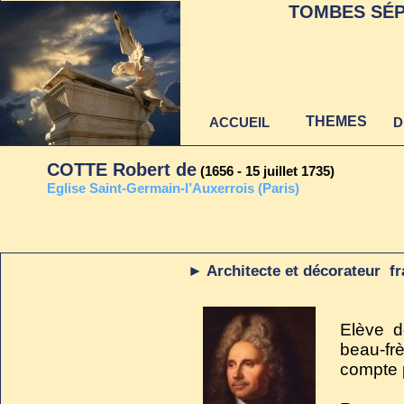
TOMBES SÉP
THEMES
ACCUEIL
D
COTTE Robert de
(1656 - 15 juillet 1735)
Eglise Saint-Germain-l’Auxerrois (Paris)
Dernière mise à jour
► Architecte et décorateur fr
au 22 juin 2021
Elève 
beau-fr
compte p