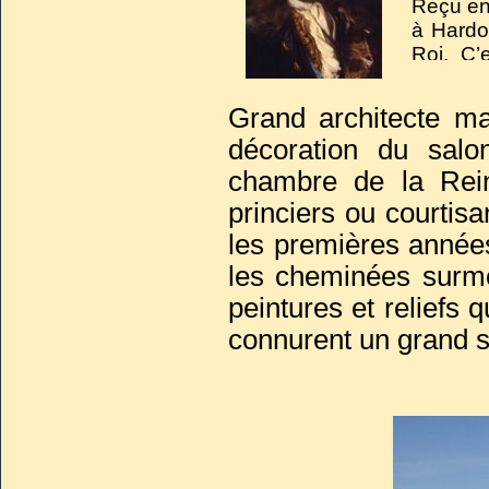
Reçu en 
à Hardo
Roi. C’
Versaill
Grand architecte ma
décoration du salo
chambre de la Rei
princiers ou courtis
les premières anné
les cheminées surmo
peintures et reliefs 
connurent un grand 
« Le plus habile d
Maintenon
, Robert
prestigieuse qu’Ha