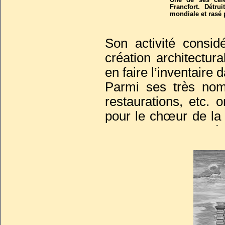
Une de ses célè
Francfort. Détr
mondiale et rasé p
Son activité consid
création architectura
en faire l’inventaire d
Parmi ses très nomb
restaurations, etc. 
pour le chœur de l
la place Bellecour à 
que réalisa son fils 
Il refit la fontaine 
que les pompes qui d
1715 et on ne compt
et décorations d’hôtel