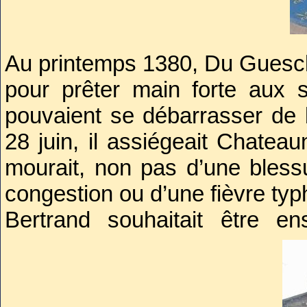
armé très efficace pour harcele
Alors, même si la médiatisation
peut être discutable, l’importan
Au printemps 1380, Du Guescl
Charles V atteignît ses dess
pour prêter main forte aux 
1370.
pouvaient se débarrasser de 
28 juin, il assiégeait Chateau
mourait, non pas d’une bless
congestion ou d’une fièvre typ
Bertrand souhaitait être 
Tiphaine Raguenel dans l’égli
les choses ne se passèrent pa
Surpassant la traditionnelle e