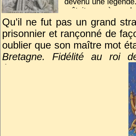
devenu une légende. 
prêtait pas à gard
soldat. Mais au 
Qu’il ne fut pas un grand strat
contrairement à d’
prisonnier et rançonné de faço
pouvait être fidèle.
oublier que son maître mot étai
Bretagne. Fidélité au roi
éternellement reconnaissant
sans Du Guesclin, pas de co
partie le sol français pour 
Guesclin, pas de noblesse br
France et qui forma une bo
nouvellement constituée ; s