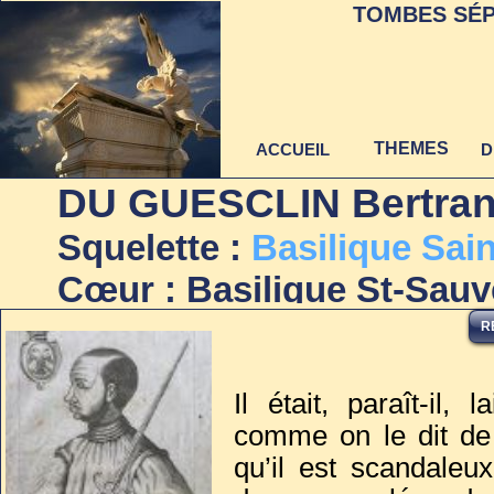
TOMBES SÉP
THEMES
ACCUEIL
D
DU GUESCLIN Bertra
Squelette :
Ba
silique Sai
Cœur : Basilique St-Sauv
Dernière mise à jour
Entrailles : Eglise St-La
R
au 22 juin 2021
Loire)
Il était, paraît-il, 
Chairs : Eglise des Corde
comme on le dit de 
(Clermont-Ferrand) (Puy
qu’il est scandaleu