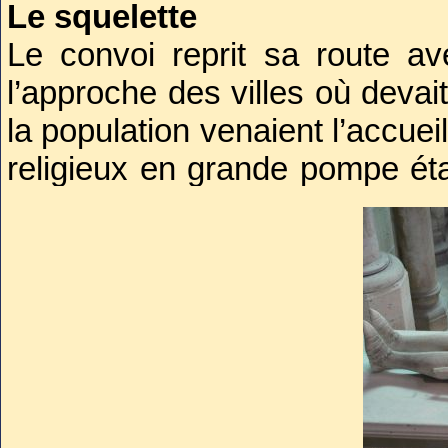
Le squelette
Le convoi reprit sa route av
l’approche des villes où devait
la population venaient l’accuei
religieux en grande pompe étai
la route vers la lointaine Dina
Arrivé au Mans, un officier ro
le squelette à Saint-Denis. En
par la mort de Bertrand, exi
côté de sa future sépulture
Honneur insigne et exception
décès deux mois plus tard, l