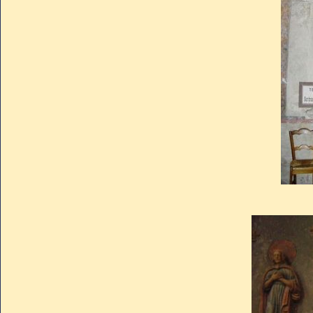
dans l’église Saint-Laur
restaurations de cette sépul
1835.