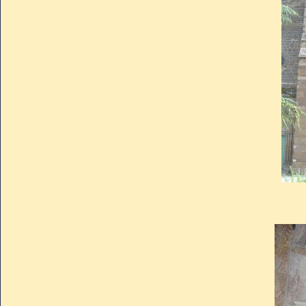
des dépouilles royales en troi
connétable fut « partagé» en 
(les siens et ceux du roi)
sanitaires.
Les entrailles
Pour procédé à l’embaumen
entrailles qui furent inhumées
Laurent du Puy où l’on éleva
enfeu qui fut mutilé en 1
Révolution, l’urne fut mise en
donner une sépulture laïque a