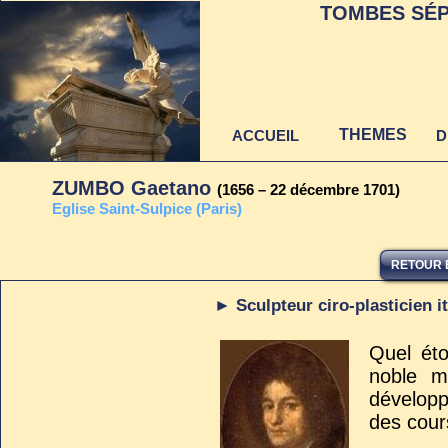
TOMBES SÉP
THEMES
ACCUEIL
D
ZUMBO Gaetano
(1656 – 22 décembre 1701)
Eglise Saint-Sulpice (Paris)
RETOUR 
Dernière mise à jour
au 22 juin 2021
► Sculpteur ciro-plasticien it
Quel éto
noble m
développ
des cour