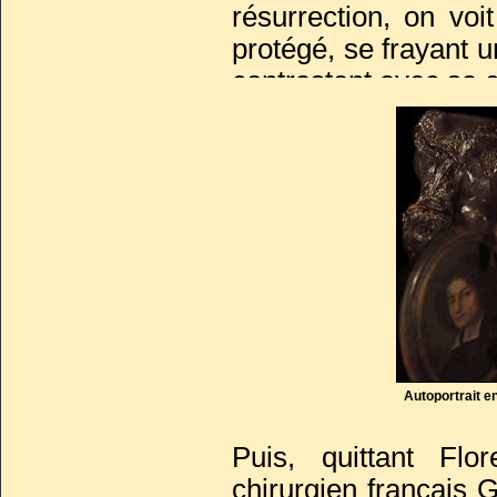
résurrection, on voi
protégé, se frayant 
contrastent avec sa c
Discrètement, l’aute
non corrompu de cett
Autoportrait e
Puis, quittant Fl
chirurgien français 