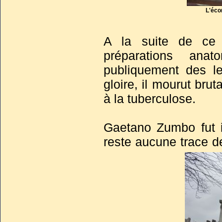
L'éco
A la suite de ce 
préparations ana
publiquement des l
gloire, il mourut bru
à la tuberculose.
Gaetano Zumbo fut 
reste aucune trace d
cercueil. Ses restes
révolutionnaires ou s
le dire.
La grande majorité d