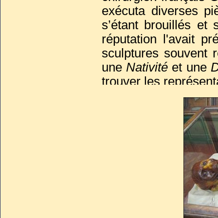
exécuta diverses p
s’étant brouillés e
réputation l'avait 
sculptures souvent
une
Nativité
et une
D
trouver les représent
En 1701, il présenta
cire, préparée po
Extraordinaire sculp
moindres détails : l
glandes, les muscles
Louis XIV
l’acheta 
premier chirurgien.