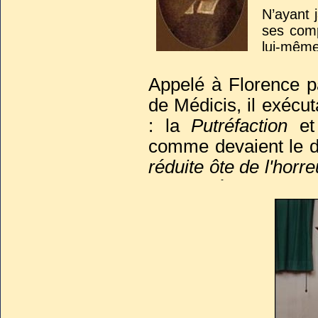
N’ayant 
ses comp
lui-même,
De ce s
naître d
Appelé à Florence p
firent 
de Médicis, il exécu
décompos
: la
Putréfaction
et
corruptio
comme devaient le d
réduite ôte de l'horr
le caractère d'un jou
Son secret de fabric
nature n’aurait su êtr
lui le plus grand cir