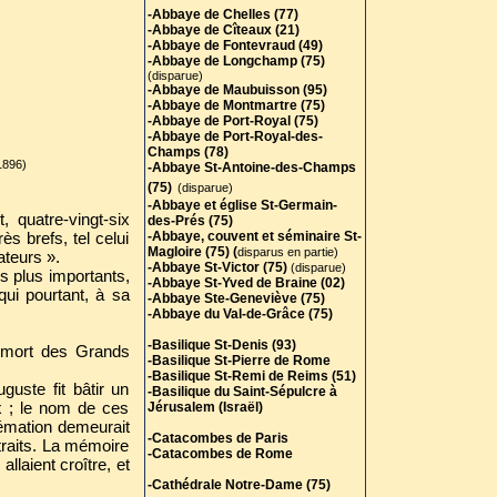
-Abbaye de Chelles (77)
-Abbaye de Cîteaux (21)
-Abbaye de Fontevraud (49)
-Abbaye de Longchamp (75)
(disparue)
-Abbaye de Maubuisson (95)
-Abbaye de Montmartre (75)
-Abbaye de Port-Royal (75)
-Abbaye de Port-Royal-des-
Champs (78)
1896)
-Abbaye St-Antoine-des-Champs
(75)
(disparue)
-Abbaye et église St-Germain-
 quatre-vingt-six
des-Prés (75)
s brefs, tel celui
-Abbaye, couvent et séminaire St-
Magloire (75) (
disparus en partie)
ateurs ».
-Abbaye St-Victor (75)
(disparue)
es plus importants,
-Abbaye St-Yved de Braine (02)
qui pourtant, à sa
-Abbaye Ste-Geneviève (75)
-Abbaye du Val-de-Grâce (75)
-Basilique St-Denis (93)
la mort des Grands
-Basilique St-Pierre de Rome
-Basilique St-Remi de Reims (51)
guste fit bâtir un
-Basilique du Saint-Sépulcre à
ux ; le nom de ces
Jérusalem (Israël)
crémation demeurait
-Catacombes de Paris
traits. La mémoire
-Catacombes de Rome
laient croître, et
-Cathédrale Notre-Dame (75)