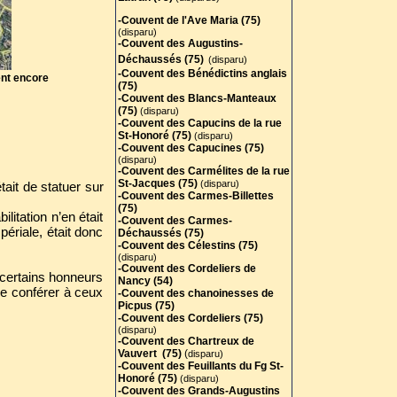
-Couvent de l'Ave Maria (75)
(disparu)
-Couvent des Augustins-
Déchaussés (75)
(disparu)
-Couvent des Bénédictins anglais
ent encore
(75)
-
Couvent des Blancs-Manteaux
(75)
(disparu)
-Couvent des Capucins de la rue
St-Honoré (75)
(disparu)
-Couvent des Capucines (75)
(disparu)
-Couvent des Carmélites de la rue
St-Jacques (75)
(disparu)
tait de statuer sur
-Couvent des Carmes-Billettes
(75)
itation n’en était
-Couvent des Carmes-
périale, était donc
Déchaussés (75)
-Couvent des Célestins (75)
(disparu)
-Couvent des Cordeliers de
 certains honneurs
Nancy (54)
de conférer à ceux
-Couvent des chanoinesses de
Picpus (75)
-Couvent des Cordeliers (75)
(disparu)
-Couvent des Chartreux de
Vauvert (75)
(
disparu)
-Couvent des Feuillants du Fg St-
Honoré (75)
(disparu)
-Couvent des Grands-Augustins