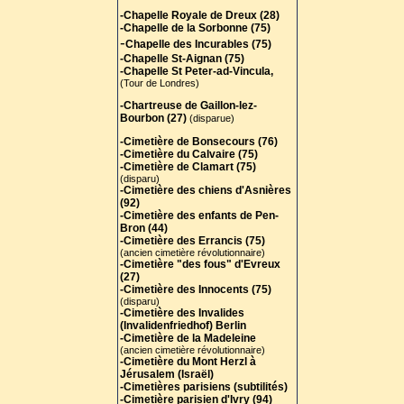
-Chapelle Royale de Dreux (28)
-Chapelle de la Sorbonne (75)
-
Chapelle des Incurables (75)
-Chapelle St-Aignan (75)
-Chapelle St Peter-ad-Vincula,
(Tour de Londres)
-Chartreuse de Gaillon-lez-
Bourbon (27)
(disparue)
-Cimetière de Bonsecours (76)
-Cimetière du Calvaire (75)
-Cimetière de Clamart (75)
(disparu)
-Cimetière des chiens d'Asnières
(92)
-Cimetière des enfants de Pen-
Bron (44)
-Cimetière des Errancis (75)
(ancien cimetière révolutionnaire)
-Cimetière "des fous" d'Evreux
(27)
-Cimetière des Innocents (75)
(disparu)
-Cimetière des Invalides
(Invalidenfriedhof) Berlin
-Cimetière de la Madeleine
(ancien cimetière révolutionnaire)
-Cimetière du Mont Herzl à
Jérusalem (Israël)
-Cimetières parisiens (subtilités)
-Cimetière parisien d'Ivry (94)