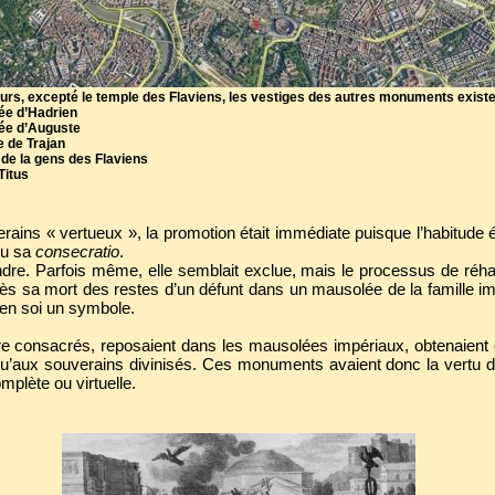
urs, excepté le temple des Flaviens, les vestiges des autres monuments exist
ée d’Hadrien
ée d’Auguste
 de Trajan
de la gens des Flaviens
Titus
rains « vertueux », la promotion était immédiate puisque l’habitude é
ou sa
consecratio
.
ndre. Parfois même, elle semblait exclue, mais le processus de réhabil
près sa mort des restes d’un défunt dans un mausolée de la famille im
t en soi un symbole.
re consacrés, reposaient dans les mausolées impériaux, obtenaient
s qu’aux souverains divinisés. Ces monuments avaient donc la vertu 
mplète ou virtuelle.