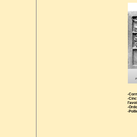
-Corn
-Cinc
l’avo
-Ordo
-Poll