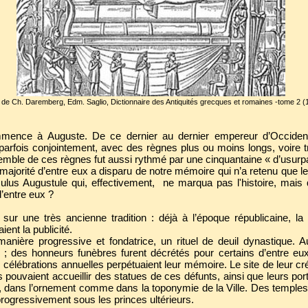
é de Ch. Daremberg, Edm. Saglio, Dictionnaire des Antiquités grecques et romaines -tome 2 (
mmence à Auguste. De ce dernier au dernier empereur d’Occident,
rfois conjointement, avec des règnes plus ou moins longs, voire trè
emble de ces règnes fut aussi rythmé par une cinquantaine « d’usurp
 majorité d’entre eux a disparu de notre mémoire qui n’a retenu que l
ulus Augustule
qui, effectivement, ne marqua pas l'histoire, mais 
d’entre eux ?
t sur une très ancienne tradition : déjà à l’époque républicaine, 
ent la publicité.
nière progressive et fondatrice, un rituel de deuil dynastique. Au
le ; des honneurs funèbres furent décrétés pour certains d’entre e
des célébrations annuelles perpétuaient leur mémoire. Le site de leur 
pouvaient accueillir des statues de ces défunts, ainsi que leurs por
n, dans l’ornement comme dans la toponymie de la Ville. Des temples al
progressivement sous les princes ultérieurs.