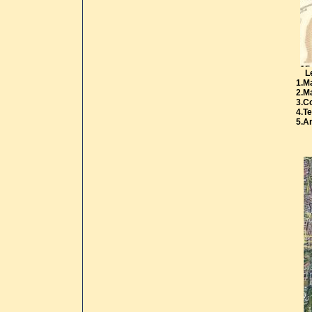
L
1.M
2.M
3.C
4.Te
5.Ar