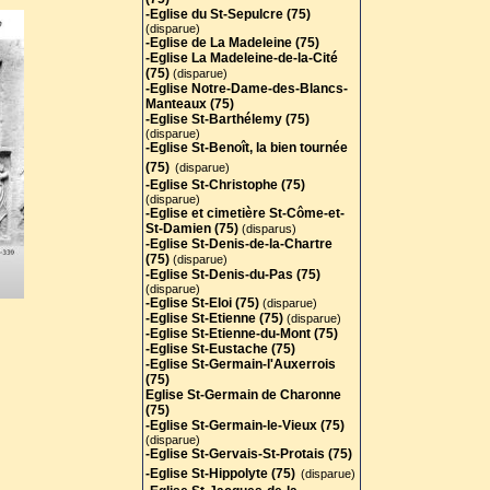
-Eglise du St-Sepulcre (75)
(disparue)
-Eglise de La Madeleine (75)
-Eglise La Madeleine-de-la-Cité
(75)
(disparue)
-Eglise Notre-Dame-des-Blancs-
Manteaux (75)
-Eglise St-Barthélemy (75)
(disparue)
-Eglise St-Benoît, la bien tournée
(75)
(disparue)
-Eglise St-Christophe (75)
(disparue)
-Eglise et cimetière St-Côme-et-
St-Damien (75)
(disparus)
-Eglise St-Denis-de-la-Chartre
(75)
(disparue)
-Eglise St-Denis-du-Pas (75)
(disparue)
-Eglise St-Eloi (75)
(disparue)
-Eglise St-Etienne (75)
(disparue)
-Eglise St-Etienne-du-Mont (75)
-Eglise St-Eustache (75)
-Eglise St-Germain-l'Auxerrois
(75)
Eglise St-Germain de Charonne
(75)
-Eglise St-Germain-le-Vieux (75)
(disparue)
-Eglise St-Gervais-St-Protais (75
)
-Eglise St-Hippolyte (75)
(disparue)