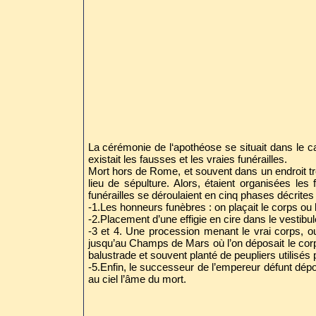
La cérémonie de l‘apothéose se situait dans le 
existait les fausses et les vraies funérailles.
Mort hors de Rome, et souvent dans un endroit t
lieu de sépulture. Alors, étaient organisées les
funérailles se déroulaient en cinq phases décrites 
-1.Les honneurs funèbres : on plaçait le corps ou
-2.Placement d’une effigie en cire dans le vestibul
-3 et 4. Une procession menant le vrai corps, o
jusqu’au Champs de Mars où l’on déposait le corps
balustrade et souvent planté de peupliers utilisés
-5.Enfin, le successeur de l’empereur défunt dépos
au ciel l’âme du mort.