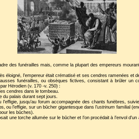
cadre des funérailles mais, comme la plupart des empereurs mouran
rès éloigné, l’empereur était crématisé et ses cendres ramenées et
 fausses funérailles, ou obsèques fictives, consistant à brûler un 
par Hérodien (v. 170 -v. 250) :
 les cendres dans le tombeau.
e du palais durant sept jours.
u l’effigie, jusqu’au forum accompagnée des chants funèbres, suivi
, ou l’effigie, sur un bûcher gigantesque dans l’
ustrinum
familial (en
 pour les bûches).
ait une torche allumée sur le bûcher et l’on procédait à l’envol d’un 