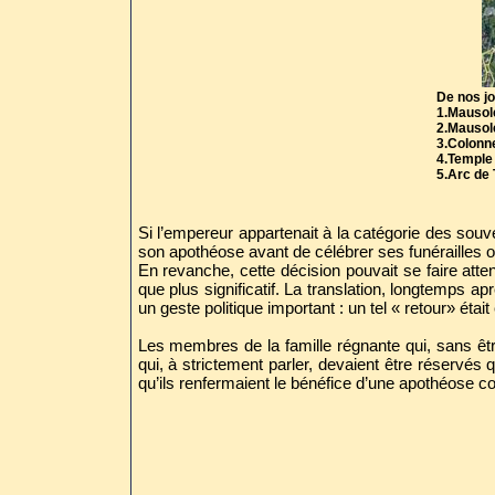
De nos jo
1.Mausol
2.Mausol
3.Colonne
4.Temple 
5.Arc de 
Si l’empereur appartenait à la catégorie des souve
son apothéose avant de célébrer ses funérailles 
En revanche, cette décision pouvait se faire atte
que plus significatif. La translation, longtemps a
un geste politique important : un tel « retour» étai
Les membres de la famille régnante qui, sans êt
qui, à strictement parler, devaient être réservé
qu’ils renfermaient le bénéfice d’une apothéose co