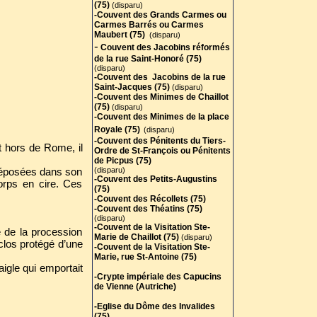
(75)
(disparu)
-Couvent des Grands Carmes ou
Carmes Barrés ou Carmes
Maubert (75)
(disparu)
-
Couvent des Jacobins réformés
de la rue Saint-Honoré (75)
(disparu)
-Couvent des Jacobins de la rue
Saint-Jacques (75)
(disparu)
-Couvent des Minimes de Chaillot
(75
)
(disparu)
-Couvent des Minimes de la place
Royale (75)
(disparu)
-Couvent des Pénitents du Tiers-
t hors de Rome, il
Ordre de St-François ou Pénitents
de Picpus (75)
 déposées dans son
(disparu)
-Couvent des Petits-Augustins
corps en cire. Ces
(75)
-Couvent des Récollets (75)
-Couvent des Théatins (75)
(disparu)
-Couvent de la Visitation Ste-
e de la procession
Marie de Chaillot (75)
(disparu)
clos protégé d’une
-Couvent de la Visitation Ste-
Marie, rue St-Antoine (75)
aigle qui emportait
-Crypte impériale des Capucins
de Vienne (Autriche)
-Eglise du Dôme des Invalides
(75)