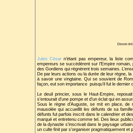
Dessin tir
Jules César
n’étant pas empereur, la liste co
empereurs se succédèrent sur l’Empire romain, pa
des Gordiens qui régnèrent trois semaines. L’ens
De par leurs actions ou la durée de leur règne, la
à savoir une vingtaine. Qui se souvient de Rom
façon, eut son importance puisqu’il fut le dernier 
Le deuil princier, sous le Haut-Empire, reposai
s’entourait d’une pompe et d’un éclat qui en assurai
Sous le règne d’Auguste, se mit en place, de ma
mausolée qui accueillit les défunts de sa famil
défunts fut parfois inscrit dans le calendrier et 
marqué et entretenu comme tel. Des lieux publics 
de la dynastie s’inscrivait dans le paysage urbai
un culte finit par s’organiser pragmatiquement et 