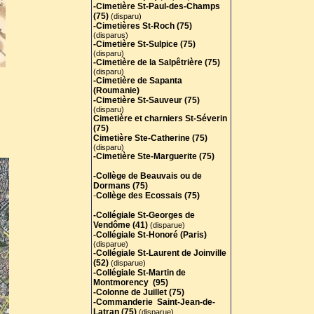
-Cimetière St-Paul-des-Champs
(75)
(disparu)
-Cimetières St-Roch (75)
(disparus)
-Cimetière St-Sulpice (75)
(disparu)
-Cimetière de la Salpêtrière (75)
(disparu)
-Cimetière de Sapanta
(Roumanie)
-Cimetière St-Sauveur (75)
(disparu)
Cimetière et charniers St-Séverin
(75)
Cimetière Ste-Catherine (75)
(disparu)
-Cimetière Ste-Marguerite (75)
-Collège de Beauvais ou de
Dormans (75)
-
Collège des Ecossais (75)
-Collégiale St-Georges de
Vendôme (41)
(disparue)
-Collégiale St-Honoré (Paris)
(disparue)
-Collégiale St-Laurent de Joinville
(52)
(disparue)
-Collégiale St-Martin de
Montmorency (95)
-Colonne de Juillet (75)
-Commanderie Saint-Jean-de-
Latran (75)
(disparue)