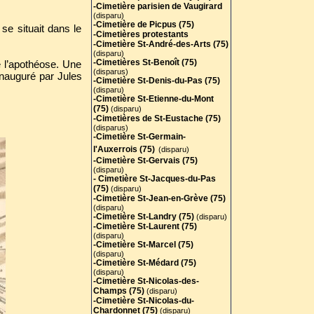
-Cimetière parisien de Vaugirard
(disparu)
-Cimetière de Picpus (75)
se situait dans le
-Cimetières protestants
-Cimetière St-André-des-Arts (75
)
(disparu)
-Cimetières St-Benoît (75)
e l’apothéose. Une
(disparus)
inauguré par Jules
-Cimetière St-Denis-du-Pas (75)
(disparu)
-Cimetière St-Etienne-du-Mont
(75)
(disparu)
-Cimetières de St-Eustache (75)
(disparus)
-Cimetière St-Germain-
l'Auxerrois (75)
(disparu)
-Cimetière St-Gervais (75)
(disparu)
- Cimetière St-Jacques-du-Pas
(75)
(disparu)
-Cimetière St-Jean-en-Grève (75)
(disparu)
-Cimetière St-Landry (75)
(disparu)
-Cimetière St-Laurent (75)
(disparu)
-Cimetière St-Marcel (75)
(disparu)
-Cimetière St-Médard (75)
(disparu)
-Cimetière St-Nicolas-des-
Champs (75)
(disparu)
-Cimetière St-Nicolas-du-
Chardonnet (75)
(disparu)