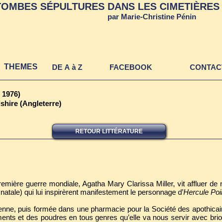
TOMBES SÉPULTURES DANS LES CIMETIÈRES 
par Marie-Christine Pénin
THEMES
DE A à Z
FACEBOOK
CONTAC
 1976)
shire (Angleterre)
RETOUR LITTÉRATURE
emière guerre mondiale, Agatha Mary Clarissa Miller, vit affluer de
 natale) qui lui inspirèrent manifestement le personnage d’
Hercule Poi
ne, puis formée dans une pharmacie pour la Société des apothicaires
nts et des poudres en tous genres qu’elle va nous servir avec br