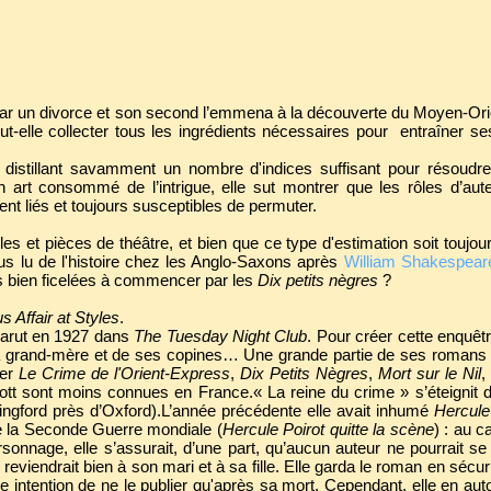
par un divorce et son second l’emmena à la découverte du Moyen-Or
ut-elle collecter tous les ingrédients nécessaires pour entraîner se
, distillant savamment un nombre d'indices suffisant pour résoudre
 art consommé de l’intrigue, elle sut montrer que les rôles d’aute
ent liés et toujours susceptibles de permuter.
es et pièces de théâtre, et bien que ce type d'estimation soit toujour
us lu de l'histoire chez les Anglo-Saxons après
William Shakespear
s bien ficelées à commencer par les
Dix petits nègres
?
 Affair at Styles
.
pparut en 1927 dans
The Tuesday Night Club
. Pour créer cette enquêtr
sa grand-mère et de ses copines… Une grande partie de ses romans e
ier
Le Crime de l'Orient-Express
,
Dix Petits Nègres
,
Mort sur le Nil
,
 sont moins connues en France.« La reine du crime » s’éteignit de
ngford près d’Oxford).L’année précédente elle avait inhumé
Hercule
t de la Seconde Guerre mondiale (
Hercule Poirot quitte la scène
) : au c
onnage, elle s’assurait, d’une part, qu’aucun auteur ne pourrait se l
reviendrait bien à son mari et à sa fille. Elle garda le roman en sécur
e intention de ne le publier qu'après sa mort. Cependant, elle en auto