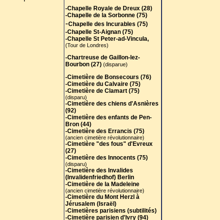
-Chapelle Royale de Dreux (28)
-Chapelle de la Sorbonne (75)
-
Chapelle des Incurables (75)
-Chapelle St-Aignan (75)
-Chapelle St Peter-ad-Vincula,
(Tour de Londres)
-Chartreuse de Gaillon-lez-
Bourbon (27)
(disparue)
-Cimetière de Bonsecours (76)
-Cimetière du Calvaire (75)
-Cimetière de Clamart (75)
(disparu)
-Cimetière des chiens d'Asnières
(92)
-Cimetière des enfants de Pen-
Bron (44)
-Cimetière des Errancis (75)
(ancien cimetière révolutionnaire)
-Cimetière "des fous" d'Evreux
(27)
-Cimetière des Innocents (75)
(disparu)
-Cimetière des Invalides
(Invalidenfriedhof) Berlin
-Cimetière de la Madeleine
(ancien cimetière révolutionnaire)
-Cimetière du Mont Herzl à
Jérusalem (Israël)
-Cimetières parisiens (subtilités)
-Cimetière parisien d'Ivry (94)