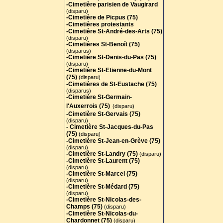
-Cimetière parisien de Vaugirard
(disparu)
-Cimetière de Picpus (75)
-Cimetières protestants
-Cimetière St-André-des-Arts (75
)
(disparu)
-Cimetières St-Benoît (75)
(disparus)
-Cimetière St-Denis-du-Pas (75)
(disparu)
-Cimetière St-Etienne-du-Mont
(75)
(disparu)
-Cimetières de St-Eustache (75)
(disparus)
-Cimetière St-Germain-
l'Auxerrois (75)
(disparu)
-Cimetière St-Gervais (75)
(disparu)
- Cimetière St-Jacques-du-Pas
(75)
(disparu)
-Cimetière St-Jean-en-Grève (75)
(disparu)
-Cimetière St-Landry (75)
(disparu)
-Cimetière St-Laurent (75)
(disparu)
-Cimetière St-Marcel (75)
(disparu)
-Cimetière St-Médard (75)
(disparu)
-Cimetière St-Nicolas-des-
Champs (75)
(disparu)
-Cimetière St-Nicolas-du-
Chardonnet (75)
(disparu)