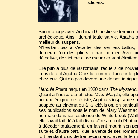
policiers.
Son mariage avec Archibald Christie se termina 
archéologue. Ainsi, durant toute sa vie, Agatha p
meilleur du suspens.
N'hésitant pas à s'écarter des sentiers battus
demeure l’un des piliers roman policier. Avec un
détective, de victime et de meurtrier sont étroitem
Elle publia plus de 80 romans, recueils de nouvell
considèrent Agatha Christie comme l'auteur le pl
chez eux. Qui n’a pas dévoré une de ses intrigue
Hercule Poirot
naquit en 1920 dans
The Mysterious
Quant à l’indiscrète et futée
Miss Marple
, elle a
aucune énigme ne résiste, Agatha s’inspira de 
adaptée au cinéma ou à la télévision, en particul
ses publications sous le nom de Mary Westmacott
normale dans sa résidence de Winterbrook (Walli
elle l’avait fait déjà fait disparaître au tout débu
à décéder brutalement, en faisant mourir son pers
suite et, d'autre part, que la vente de ses romans 
fort pendant plus de trente-cinq ans, avec la ferm