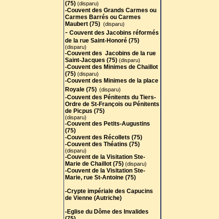
(75)
(disparu)
-Couvent des Grands Carmes ou
Carmes Barrés ou Carmes
Maubert (75)
(disparu)
-
Couvent des Jacobins réformés
de la rue Saint-Honoré (75)
(disparu)
-Couvent des Jacobins de la rue
Saint-Jacques (75)
(disparu)
-Couvent des Minimes de Chaillot
(75
)
(disparu)
-Couvent des Minimes de la place
Royale (75)
(disparu)
-Couvent des Pénitents du Tiers-
Ordre de St-François ou Pénitents
de Picpus (75)
(disparu)
-Couvent des Petits-Augustins
(75)
-Couvent des Récollets (75)
-Couvent des Théatins (75)
(disparu)
-Couvent de la Visitation Ste-
Marie de Chaillot (75)
(disparu)
-Couvent de la Visitation Ste-
Marie, rue St-Antoine (75)
-Crypte impériale des Capucins
de Vienne (Autriche)
-Eglise du Dôme des Invalides
(75)