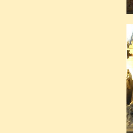
qu'appécient les nombreux c
voeux matrimoniaux. A ce titre,
de visite le samedi, notammen
Dans l'abside, une magnifi
Vierge et l'Enfant datant des 
Bien cachée dans le petit t
Grégoire XI existe toujours
Retour du Saint-Siège à Rom
Dans la crypte repose sainte