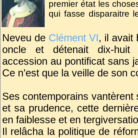
premier état les chose
qui fasse disparaitre 
pas trop de lui-mêm
conseils » !
Neveu de
Clément VI
, il avai
Si l’on excepte la const
oncle et détenait dix-huit
de retour à Rome, Gr
accession au pontificat sans j
ce portrait.
Ce n’est que la veille de son c
Ses contemporains vantèrent s
et sa prudence, cette dernièr
en faiblesse et en tergiversati
Il relâcha la politique de réfo