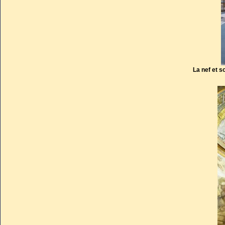
choix sur Robert de Genève q
(antipape).
Ainsi éclata le Grand Schis
Chrétienté était divisée en de
La nef et 
Grégoire XI avait souhaité 
La Chaise-Dieu. Les Romains,
corps, l’inhumèrent à Rome da
Santa Maria Antiqua. Ils lui f
par Pierre Paul Olivieri en 158
Au 8ème siècle, le pape Paul Ier