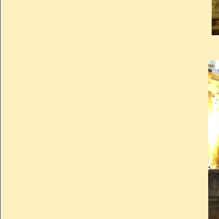
dédié aux saints Pierre et 
temple de Vénus. Au siècle sui
Santa Maria Antiqua du Forum
Nova. Ce n’est qu’en 1608, lo
Françoise Romaine qu’elle pr
Francesca Romana.
Sa façade blanche, par Carl
porche, est typique de la C
avec le reste de l'édifice et
bénéficiant de peu de lumière
sa taille lui confèrent un i