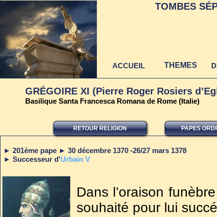
TOMBES SÉP
THEMES
ACCUEIL
D
GRÉGOIRE XI (Pierre Roger Rosiers d’Eg
Basilique Santa Francesca Romana de Rome (Italie)
RETOUR RELIGION
PAPES ORD
Dernière mise à jour
au 22 juin 2021
►
201ème pape
30 décembre 1370 -26/27 mars 1378
►
Successeur d'
Urbain V
►
Dans l’oraison funèbre
souhaité pour lui succé