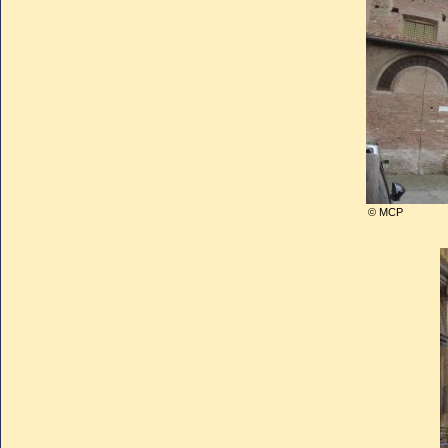
suivant son retour.
Il laissait l’Eglise dans une co
les conflits en Italie étaient loi
Il était le dernier pape d’A
pape français.
© MCP
A sa mort , la population r
manifestations contraignant 
italien,
Urbain VI
. Quelques 
français déclarèrent cette él