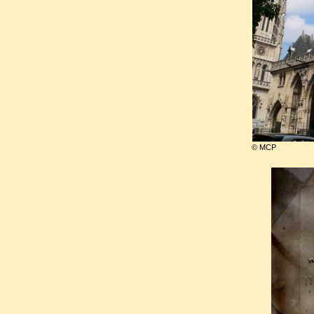
Laye lors de la première Fro
pension de Commissaire gén
transmettait plus les informat
de l'étranger.
© MCP
Lors de la deuxième Fronde, i
des Imprimeries et resta à Pa
roi. Malgré le retour à l’ord
parution de multiples périodi
exclusivité.