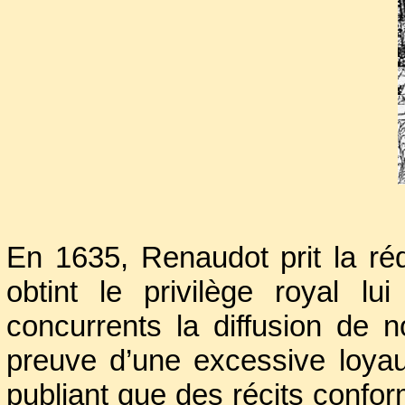
Docteurs Régents.
A partir de 1631, il publi
Gazette
, qui accordait priorit
qui, dès ses débuts, utilisa 
suite, on y trouva égale
conférences scientifiques tenu
En 1635, Renaudot prit la ré
obtint le privilège royal lu
concurrents la diffusion de no
preuve d’une excessive loyau
publiant que des récits confo