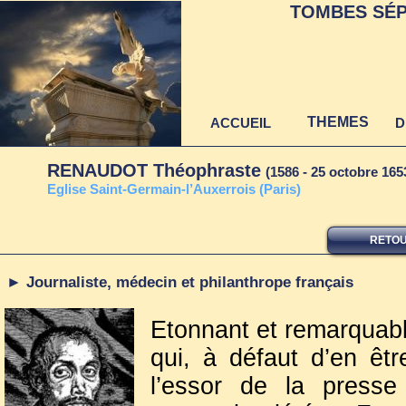
TOMBES SÉP
THEMES
ACCUEIL
D
RENAUDOT Théophraste
(1586 - 25 octobre 165
E
glise Saint-Germain-l’Auxerrois (Paris)
RETOU
► Journaliste, médecin et philanthrope français
Etonnant et remarquab
qui, à défaut d’en êtr
l’essor de la presse 