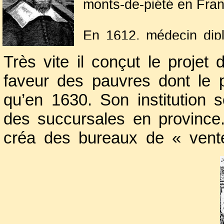
monts-de-piété en Fran
En 1612, médecin diplô
vint à Paris pour y pra
Très vite il conçut le projet
de
Richelieu
, il fut 
faveur des pauvres dont le p
XIII
.
qu’en 1630. Son institution
des succursales en province. 
créa des bureaux de « vente
toutes sortes d’objets à taux 
parisienne, il ouvrit un burea
monta un laboratoire de chimie
ce qui ne manqua pas de lui at