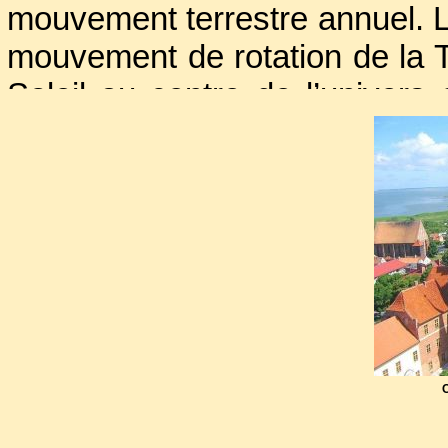
mouvement terrestre annuel. L
mouvement de rotation de la Te
Soleil au centre de l’univer
autour de lui, tandis que 
représentée par le système de 
centre de l’univers.
La complication de ce systèm
à en simplifier les explicati
furent rassemblés dans son 
révolutions des sphères céle
peu avant sa mort.