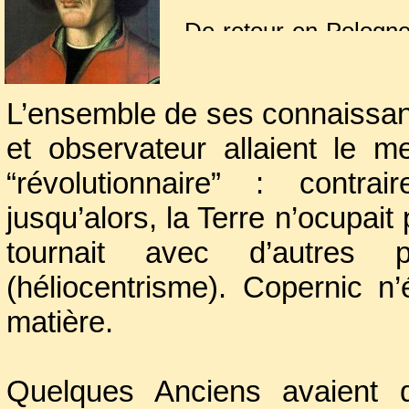
De retour en Pologne 
de Frombork (anc. 
chanoine. Mais jusqu’
L’ensemble de ses connaissance
son étude favorite.
et observateur allaient le 
“révolutionnaire” : contr
jusqu’alors, la Terre n’ocupait
tournait avec d’autres 
(héliocentrisme). Copernic n
matière.
Quelques Anciens avaient 