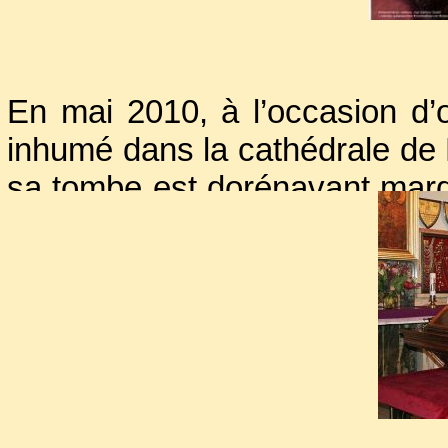
on cherchait en vain sa sépu
restes comment retrouver les s
En mai 2010, à l’occasion d’o
inhumé dans la cathédrale de
sa tombe est dorénavant mar
noir orné d’une épitaphe fra
modèle du Système solaire.