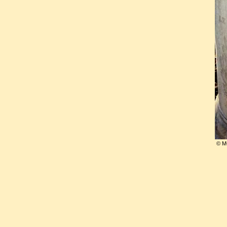
peu de soleil, j'ai rompu to
privé de tous mes amis et me 
dans une auberge, entouré 
entendre le langage
», il
prématurément quelques mo
laissant derrière lui une tr
profondément influencer un
Berlioz
.
© M
Enthousiaste de la gloire, 
étranger à l'intrigue, il ne 
faveur les avantages attach