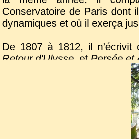
Conservatoire de Paris dont i
dynamiques et où il exerça ju
De 1807 à 1812, il n’écrivit
Retour d'Ulysse
, et
Persée et
C'est que depuis le retour 
était comme dépaysé ; son ar
une société revenue à la frivoli
Le peu d'effet produit par c
des concerts du Conservatoire
vifs chagrins. Malgré le travail