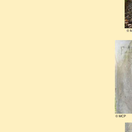
sans charme, sans mélodie, 
nos jours au moins deux d’ent
majeur
) sont estimées tout à f
© 
Il ne trouva d'apaisement qu'e
pour se vouer à l'éducation d
Conservatoire, à ses travaux d
fleurs. Il travaillait encore, ma
l'habitude que par une vive im
Découragé, il sentait sa santé
de phtisie, il partit à Hyère
© MCP
aiderait à sa guérison. Outre le 