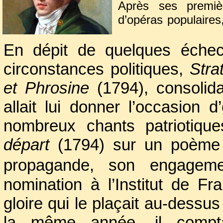
Après ses premi
d’opéras populaires
qui lui donna cons
En dépit de quelques échecs
carrière de composi
circonstances politiques,
Stra
et Phrosine
(1794), consolida
allait lui donner l’occasion 
nombreux chants patriotiqu
départ
(1794) sur un poèm
propagande, son
engagem
nomination à l’Institut de 
gloire qui le plaçait au-dess
la même année, il compt