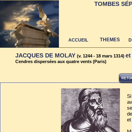
TOMBES SÉP
THEMES
ACCUEIL
D
JACQUES DE MOLAY
et
(v. 1244 - 18 mars 1314)
Cendres dispersées aux quatre vents (Paris)
RETOU
Dernière mise à jour
au 22 juin 2021
Si
av
se
de
et
Ma