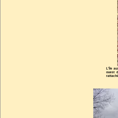
Les forfaits reprochés
sur la Croix, les ba
obligatoire, l’id
Consécration dans 
Temple.
L'île au
ouest d
rattaché