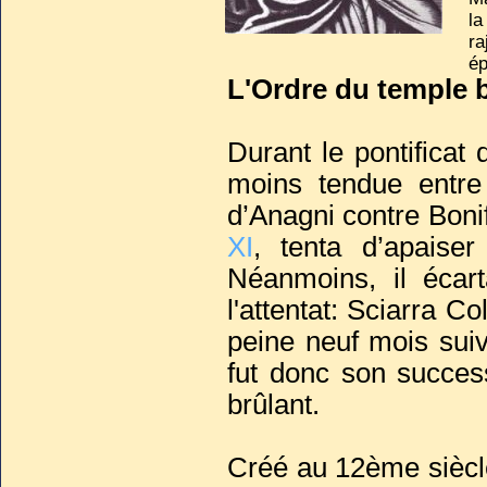
la
ra
ép
L'Ordre du temple b
p
T
fa
Durant le pontificat
moins tendue entre
d’Anagni contre Boni
XI
, tenta d’apaiser
Néanmoins, il écart
l'attentat: Sciarra C
peine neuf mois suiv
fut donc son succe
brûlant.
Créé au 12ème siècle