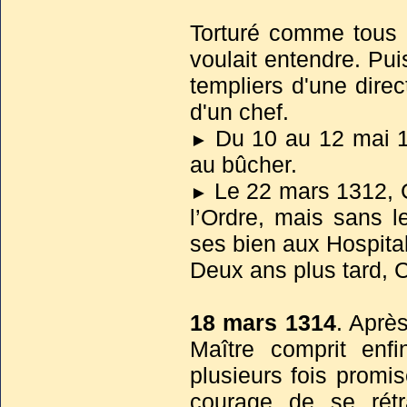
Orient pourtant leur r
Torturé comme tous 
Persuadant Clémen
voulait entendre. Pui
croisade, Philippe
templiers d'une direc
qu’avaient déjà eu 
d'un chef.
des Templiers et celu
royaume de Jérusale
Du 10 au 12 mai 1
►
au bûcher.
domaines de Palesti
seraient affermées
Le 22 mars 1312, 
►
l’Ordre, mais sans l
financement de la cr
ses bien aux Hospital
Deux ans plus tard, 
Jacques de Mola
18 mars 1314
. Aprè
Maître comprit enfi
Elu avant le 20 av
plusieurs fois promise
l’Ordre, si Molay s’ét
courage de se rétr