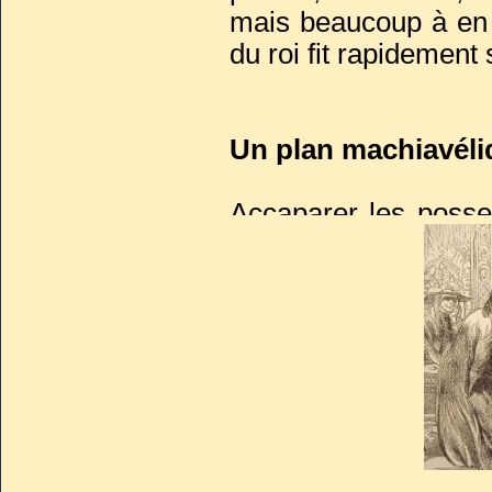
mais beaucoup à en 
du roi fit rapidement
Un plan machiavéli
Accaparer les posses
propres dettes et c
séduisante. Fallait-i
de leur élimination. I
mais avec précaution
Discrédités depuis 
marqué fin de la p
Templiers restaien