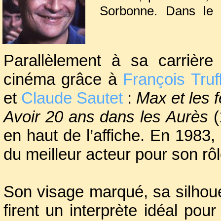
Sorbonne. Dans le c
Etudiants de Paris,
laquelle il fonda le 
avec le Théâtre natio
Parallèlement à sa carrière t
cinéma grâce à
François Truf
et
Claude Sautet
:
Max et les f
Avoir 20 ans dans les Aurès
(
en haut de l’affiche. En 1983,
du meilleur acteur pour son r
Son visage marqué, sa silhou
firent un interprète idéal pou