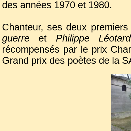
des années 1970 et 1980.
Chanteur, ses deux premier
guerre
et
Philippe Léota
récompensés par le prix Charl
Grand prix des poètes de la
Mais, outre sa douleur int
l’homme souffrait de rhumatis
de Bouillaud). Est-ce à caus
longtemps cloué au lit, de la r
André Léotard
, son extrême s