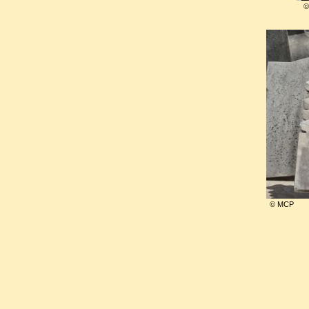
©
© MCP