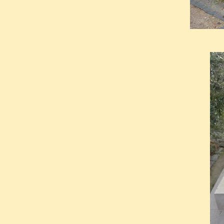
maintenir un juste équilibre
désenchantement et jubilation.
Funambule fragile, le fil de sa
de l’alcool et des drogues.
Provocateur, il se proclam
lorsque son frère cadet, 
ministre de la Défense en 199
Chronique annoncée depuis l
entre éthylisme et overdos
talent de cet amoureux de la nu