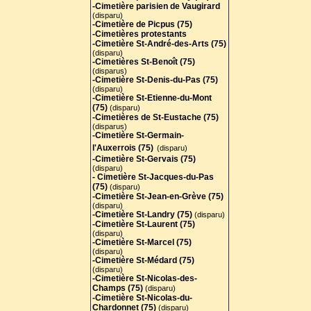
-Cimetière parisien de Vaugirard
(disparu)
-Cimetière de Picpus (75)
-Cimetières protestants
-Cimetière St-André-des-Arts (75
)
(disparu)
-Cimetières St-Benoît (75)
(disparus)
-Cimetière St-Denis-du-Pas (75)
(disparu)
-Cimetière St-Etienne-du-Mont
(75)
(disparu)
-Cimetières de St-Eustache (75)
(disparus)
-Cimetière St-Germain-
l'Auxerrois (75)
(disparu)
-Cimetière St-Gervais (75)
(disparu)
- Cimetière St-Jacques-du-Pas
(75)
(disparu)
-Cimetière St-Jean-en-Grève (75)
(disparu)
-Cimetière St-Landry (75)
(disparu)
-Cimetière St-Laurent (75)
(disparu)
-Cimetière St-Marcel (75)
(disparu)
-Cimetière St-Médard (75)
(disparu)
-Cimetière St-Nicolas-des-
Champs (75)
(disparu)
-Cimetière St-Nicolas-du-
Chardonnet (75)
(disparu)