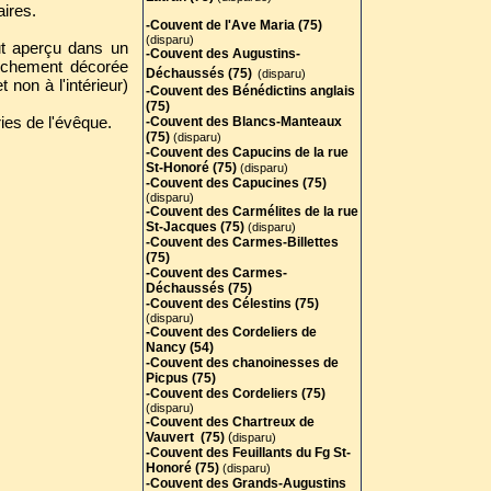
aires.
-Couvent de l'Ave Maria (75)
(disparu)
fut aperçu dans un
-Couvent des Augustins-
richement décorée
Déchaussés (75)
(disparu)
non à l'intérieur)
-Couvent des Bénédictins anglais
(75)
ries de l'évêque.
-
Couvent des Blancs-Manteaux
(75)
(disparu)
-Couvent des Capucins de la rue
St-Honoré (75)
(disparu)
-Couvent des Capucines (75)
(disparu)
-Couvent des Carmélites de la rue
St-Jacques (75)
(disparu)
-Couvent des Carmes-Billettes
(75)
-Couvent des Carmes-
Déchaussés (75)
-Couvent des Célestins (75)
(disparu)
-Couvent des Cordeliers de
Nancy (54)
-Couvent des chanoinesses de
Picpus (75)
-Couvent des Cordeliers (75)
(disparu)
-Couvent des Chartreux de
Vauvert (75)
(
disparu)
-Couvent des Feuillants du Fg St-
Honoré (75)
(disparu)
-Couvent des Grands-Augustins