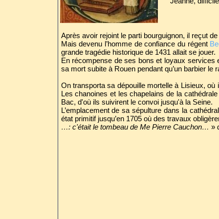
Jeanne, diffici
Après avoir rejoint le parti bourguignon, il reçut d
Mais devenu l’homme de confiance du régent
Be
grande tragédie historique de 1431 allait se jouer.
En récompense de ses bons et loyaux services et 
sa mort subite à Rouen pendant qu’un barbier le ra
On transporta sa dépouille mortelle à Lisieux, où i
Les chanoines et les chapelains de la cathédrale
Bac, d'où ils suivirent le convoi jusqu'à la Seine.
L’emplacement de sa sépulture dans la cathédrale
état primitif jusqu’en 1705 où des travaux obligèr
…: c'était le tombeau de Me Pierre Cauchon…
» d