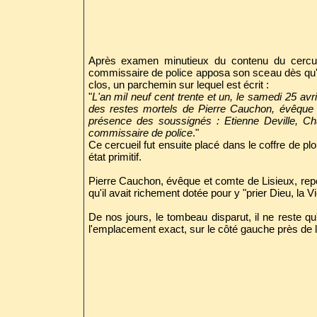
Après examen minutieux du contenu du cercuei
commissaire de police apposa son sceau dès qu'
clos, un parchemin sur lequel est écrit :
"
L'an mil neuf cent trente et un, le samedi 25 avri
des restes mortels de Pierre Cauchon, évêque 
présence des soussignés : Etienne Deville, Ch
commissaire de police
."
Ce cercueil fut ensuite placé dans le coffre de pl
état primitif.
Pierre Cauchon, évêque et comte de Lisieux, repose
qu'il avait richement dotée pour y "prier Dieu, la 
De nos jours, le tombeau disparut, il ne reste q
l'emplacement exact, sur le côté gauche près de 