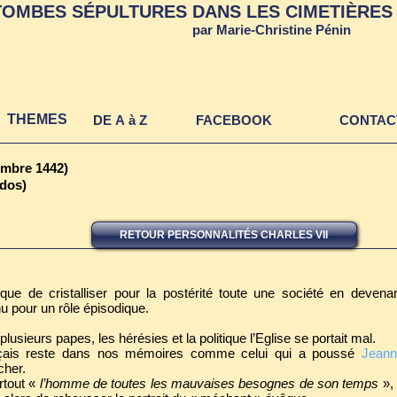
TOMBES SÉPULTURES DANS LES CIMETIÈRES 
TOMBES ET SEPULTURES DAN
par Marie-Christine Pénin
CIMETIERES ET AUTRES LIE
THEMES
DE A à Z
FACEBOOK
CONTAC
embre 1442)
ados)
RETOUR PERSONNALITÉS CHARLES VII
n que de cristalliser pour la postérité toute une société en deven
u pour un rôle épisodique.
lusieurs papes, les hérésies et la politique l’Eglise se portait mal.
nçais reste dans nos mémoires comme celui qui a poussé
Jeann
her.
rtout «
l’homme de toutes les mauvaises besognes de son temps
», 