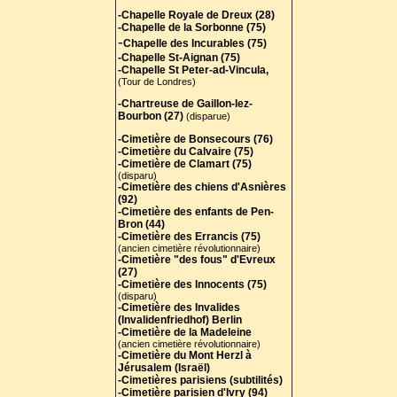
-Chapelle Royale de Dreux (28)
-Chapelle de la Sorbonne (75)
-
Chapelle des Incurables (75)
-Chapelle St-Aignan (75)
-Chapelle St Peter-ad-Vincula,
(Tour de Londres)
-Chartreuse de Gaillon-lez-
Bourbon (27)
(disparue)
-Cimetière de Bonsecours (76)
-Cimetière du Calvaire (75)
-Cimetière de Clamart (75)
(disparu)
-Cimetière des chiens d'Asnières
(92)
-Cimetière des enfants de Pen-
Bron (44)
-Cimetière des Errancis (75)
(ancien cimetière révolutionnaire)
-Cimetière "des fous" d'Evreux
(27)
-Cimetière des Innocents (75)
(disparu)
-Cimetière des Invalides
(Invalidenfriedhof) Berlin
-Cimetière de la Madeleine
(ancien cimetière révolutionnaire)
-Cimetière du Mont Herzl à
Jérusalem (Israël)
-Cimetières parisiens (subtilités)
-Cimetière parisien d'Ivry (94)