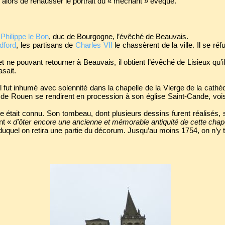
le alors de rehausser le portrait du « méchant » évêque.
e
Philippe le Bon
, duc de Bourgogne, l’évêché de Beauvais.
dford
, les partisans de
Charles VII
le chassèrent de la ville. Il se ré
ne pouvant retourner à Beauvais, il obtient l’évêché de Lisieux qu’i
sait.
l fut inhumé avec solennité dans la chapelle de la Vierge de la cathéd
 de Rouen se rendirent en procession à son église Saint-Cande, vois
 était connu. Son tombeau, dont plusieurs dessins furent réalisés,
ent «
d'ôter encore une ancienne et mémorable antiquité de cette cha
uquel on retira une partie du décorum. Jusqu’au moins 1754, on n’y 