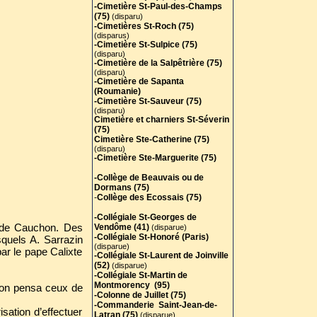
-Cimetière St-Paul-des-Champs
(75)
(disparu)
-Cimetières St-Roch (75)
(disparus)
-Cimetière St-Sulpice (75)
(disparu)
-Cimetière de la Salpêtrière (75)
(disparu)
-Cimetière de Sapanta
(Roumanie)
-Cimetière St-Sauveur (75)
(disparu)
Cimetière et charniers St-Séverin
(75)
Cimetière Ste-Catherine (75)
(disparu)
-Cimetière Ste-Marguerite (75)
-Collège de Beauvais ou de
Dormans (75)
-
Collège des Ecossais (75)
-Collégiale St-Georges de
i de Cauchon. Des
Vendôme (41)
(disparue)
-Collégiale St-Honoré (Paris)
squels A. Sarrazin
(disparue)
par le pape Calixte
-Collégiale St-Laurent de Joinville
(52)
(disparue)
-Collégiale St-Martin de
Montmorency (95)
l’on pensa ceux de
-Colonne de Juillet (75)
-Commanderie Saint-Jean-de-
sation d’effectuer
Latran (75)
(disparue)