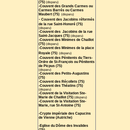
(75)
(disparu)
-Couvent des Grands Carmes ou
Carmes Barrés ou Carmes
Maubert (75)
(disparu)
-
Couvent des Jacobins réformés
de la rue Saint-Honoré (75)
(disparu)
-Couvent des Jacobins de la rue
Saint-Jacques (75)
(disparu)
-Couvent des Minimes de Chaillot
(75
)
(disparu)
-Couvent des Minimes de la place
Royale (75)
(disparu)
-Couvent des Pénitents du Tiers-
Ordre de St-François ou Pénitents
de Picpus (75)
(disparu)
-Couvent des Petits-Augustins
(75)
-Couvent des Récollets (75)
-Couvent des Théatins (75)
(disparu)
-Couvent de la Visitation Ste-
Marie de Chaillot (75)
(disparu)
-Couvent de la Visitation Ste-
Marie, rue St-Antoine (75)
-Crypte impériale des Capucins
de Vienne (Autriche)
-Eglise du Dôme des Invalides
(75)