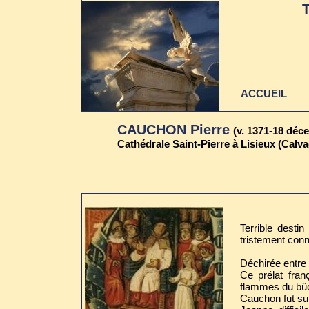
ACCUEIL
CAUCHON Pierre
(v. 1371-18 déc
Cathédrale Saint-Pierre à Lisieux (Calv
Dernière mise à jour
au 22 juin 2021
Terrible desti
tristement conn
Déchirée entre p
Ce prélat fra
flammes du bûc
Cauchon fut su