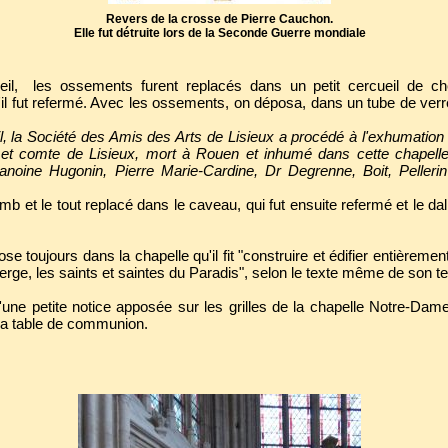
Revers de la crosse de Pierre Cauchon.
Elle fut détruite lors de la Seconde Guerre mondiale
l, les ossements furent replacés dans un petit cercueil de ch
il fut refermé. Avec les ossements, on déposa, dans un tube de ver
l, la Société des Amis des Arts de Lisieux a procédé à l'exhumation et
et comte de Lisieux, mort à Rouen et inhumé dans cette chapelle
anoine Hugonin, Pierre Marie-Cardine, Dr Degrenne, Boit, Pelleri
omb et le tout replacé dans le caveau, qui fut ensuite refermé et le d
 toujours dans la chapelle qu'il fit "construire et édifier entièreme
Vierge, les saints et saintes du Paradis", selon le texte même de son t
u'une petite notice apposée sur les grilles de la chapelle Notre-Dam
la table de communion.