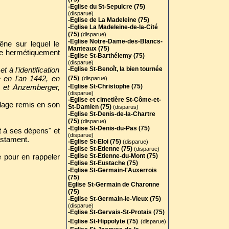
-Eglise du St-Sepulcre (75)
(disparue)
-Eglise de La Madeleine (75)
-Eglise La Madeleine-de-la-Cité
(75)
(disparue)
-Eglise Notre-Dame-des-Blancs-
êne sur lequel le
Manteaux (75)
re hermétiquement
-Eglise St-Barthélemy (75)
(disparue)
 à l'identification
-Eglise St-Benoît, la bien tournée
 en l'an 1442, en
(75)
(disparue)
n et Anzemberger,
-Eglise St-Christophe (75)
(disparue)
-Eglise et cimetière St-Côme-et-
allage remis en son
St-Damien (75)
(disparus)
-Eglise St-Denis-de-la-Chartre
(75)
(disparue)
-Eglise St-Denis-du-Pas (75)
nt à ses dépens" et
(disparue)
estament.
-Eglise St-Eloi (75)
(disparue)
-Eglise St-Etienne (75)
(disparue)
e pour en rappeler
-Eglise St-Etienne-du-Mont (75)
-Eglise St-Eustache (75)
-Eglise St-Germain-l'Auxerrois
(75)
Eglise St-Germain de Charonne
(75)
-Eglise St-Germain-le-Vieux (75)
(disparue)
-Eglise St-Gervais-St-Protais (75
)
-Eglise St-Hippolyte (75)
(disparue)