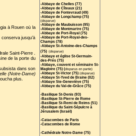
-Abbaye de Chelles (77)
-Abbaye de Cîteaux (21)
-Abbaye de Fontevraud (49)
-Abbaye de Longchamp (75)
(disparue)
-Abbaye de Maubuisson (95)
fugia à Rouen où la
-Abbaye de Montmartre (75)
-Abbaye de Port-Royal (75)
l conserva jusqu’à
-Abbaye de Port-Royal-des-
Champs (78)
-Abbaye St-Antoine-des-Champs
(75)
(disparue)
rale Saint-Pierre .
-Abbaye et église St-Germain-
ine de la porte du
des-Prés (75)
-Abbaye, couvent et séminaire St-
 subsista dans son
Magloire (75) (
disparus en partie)
pelle (Notre-Dame)
-Abbaye St-Victor (75)
(disparue)
-Abbaye St-Yved de Braine (02)
toucha plus.
-Abbaye Ste-Geneviève (75)
-Abbaye du Val-de-Grâce (75)
-Basilique St-Denis (93)
-Basilique St-Pierre de Rome
-Basilique St-Remi de Reims (51)
-Basilique du Saint-Sépulcre à
Jérusalem (Israël)
-Catacombes de Paris
-Catacombes de Rome
-Cathédrale Notre-Dame (75)