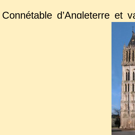
Connétable d’Angleterre et vail
d’être le maître de tout le 
heurta à
Jeanne d’Arc
à Orléan
La défection de son beau-frèr
Peur et surtout la ferveur cr
enlevèrent une grande partie 
La gloire de ce prince, qui p
passablement ternie lors du p
l'
évêque Cauchon
et de son ex