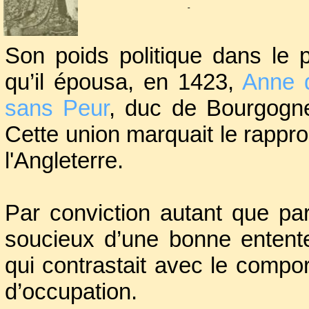
En 1422, à la mort d’H
royaume de France au 
Son poids politique dans le p
proclama roi d’Angleter
qu’il épousa, en 1423,
Anne 
sans Peur
, duc de Bourgogn
Cette union marquait le rappr
l'Angleterre.
Par conviction autant que par
soucieux d’une bonne entente
qui contrastait avec le compo
d’occupation.