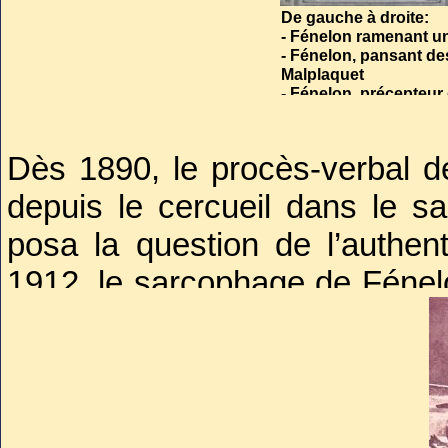
De gauche à droite:
- Fénelon ramenant un
- Fénelon, pansant des
Malplaquet
- Fénelon, précepteur
Dès 1890, le procès-verbal d
depuis le cercueil dans le s
posa la question de l’authen
1912, le sarcophage de Fénelo
retrouvé. Reconstitué sur une 
taille de 1m 80 correspo
personnage et à sa statue pa
Après avoir dressé un nouvea