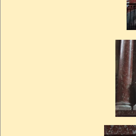
prient place le 21 juillet 182
tombe de Fénelon put enfin êtr