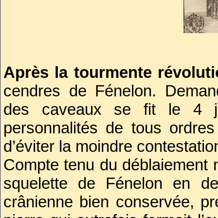
désormais un pasteur irréproc
Elu à l’Académie française e
doctrine, Fénelon séduisai
Après la tourmente révoluti
sentimental, à la fois sévèr
cendres de Fénelon. Demand
enfantin jusqu’à la sensibler
des caveaux se fit le 4 j
tolérance, il pécha néanmo
personnalités de tous ordres
Bossuet. Considéré comme un
d’éviter la moindre contestation
religion voulait une piété plu
Compte tenu du déblaiement né
poussant à se confier à l’i
squelette de Fénelon en de
abandon sentimental à Dieu.
crânienne bien conservée, pr