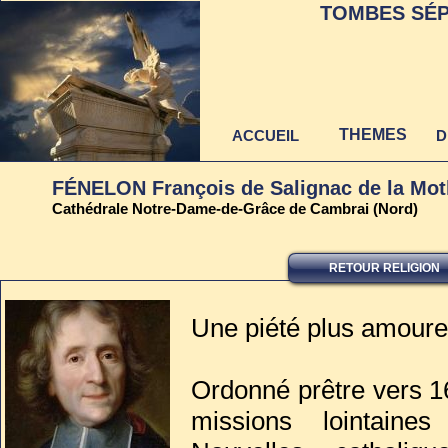
TOMBES SÉP
THEMES
ACCUEIL
D
FÉNELON François de Salignac de la Mo
Cathédrale Notre-Dame-de-Grâce de Cambrai (Nord)
RETOUR RELIGION
Dernière mise à jour
au 22 juin 2021
Une piété plus amoureus
Ordonné prêtre vers 1
missions lointaines