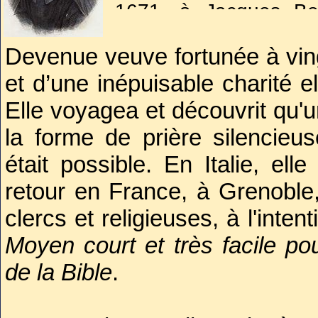
1671, à Jacques Be
cercle mystique norman
Devenue veuve fortunée à ving
et d’une inépuisable charité e
Elle voyagea et découvrit qu'u
la forme de prière silencie
était possible. En Italie, ell
retour en France, à Grenoble,
clercs et religieuses, à l'int
Moyen court et très facile pou
de la Bible
.