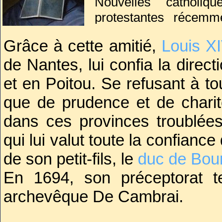
Nouvelles catholiq
protestantes récemm
assura sa fonction 
Grâce à cette amitié,
Louis X
personnalités du mond
de Nantes, lui confia la direc
Ami de
Bossuet
, sou
de l’éducation des fil
et en Poitou. Se refusant à to
l’illégitimité des minis
que de prudence et de charité
dans ces provinces troublées
qui lui valut toute la confianc
de son petit-fils, le
duc de Bou
En 1694, son préceptorat 
archevêque De Cambrai.