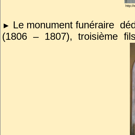
http:/
Le monument funéraire déd
►
(1806 – 1807), troisième fil
inhumé dans la collégiale. Œu