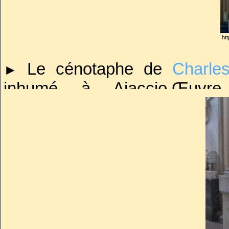
ht
Le cénotaphe de
Charle
►
inhumé à Ajaccio.Œuvre
Massimiliano Laboureur.