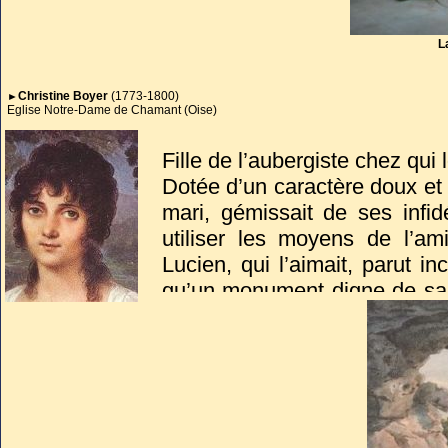
L
Christine Boyer
(1773-1800)
►
Eglise Notre-Dame de Chamant (Oise)
Fille de l’aubergiste chez qui 
Dotée d’un caractère doux et 
mari, gémissait de ses infid
utiliser les moyens de l’ami
Lucien, qui l’aimait, parut i
qu’un monument digne de sa 
Plessis-Chamant (Oise) qu'il 
En 1816, à la vente du dom
nouvelle tombe en l’église 
Bien qu’inscrit aux Monuments
1960.