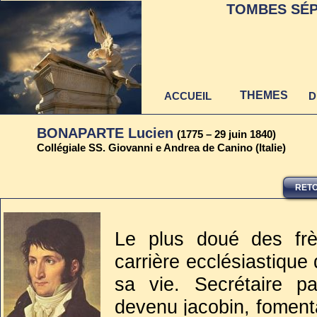
TOMBES SÉP
THEMES
ACCUEIL
D
BONAPARTE Lucien
(1775 – 29 juin 1840)
Collégiale SS. Giovanni e Andrea de Canino (Italie)
RETO
Dernière mise à jour
au 22 juin 2021
Le plus doué des fr
carrière ecclésiastique
sa vie. Secrétaire pa
devenu jacobin, foment