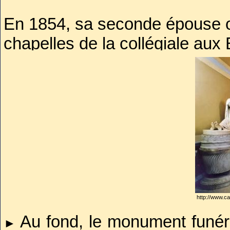
En 1854, sa seconde épouse o
En 1810, lorsque les troup
chapelles de la collégiale aux
Rome, Lucien protesta vig
Quatre monuments funéraires y
d’être arrêté sur ordre de l’E
s’embarquer pour les Eta
intercepté par un navire an
surveillée à Thorngrove jusqu’à
Durant les Cents-Jours , il 
constitutionnel que prétendait
http://www.ca
vain, après Waterloo, qu’il t
Au fond, le monument funér
►