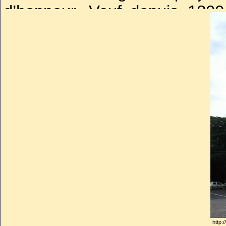
d’honneur. Veuf depuis 1800
Alexandrine de Bleschamp
, 
Colère de Napoléon qui, ayant
d’Etrurie, n’admit pas ce 
reprochant à son aîné son p
conflit éclata au grand jour en
cher son refus de divorcer. E
des honneurs et promotions du 
déclarée non dynaste en Fran
En revanche, bien accueilli 
il s'était concilié l'amitié en
le pontife le fit prince de Canino
http: