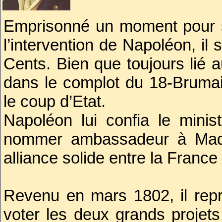
le bannissement des B
Emprisonné un moment pour se
Réfugié sur le continent
l’intervention de Napoléon, il 
épousa
Christine Boy
Cents. Bien que toujours lié a
logeait.
dans le complot du 18-Brumair
le coup d’Etat.
Napoléon lui confia le minist
nommer ambassadeur à Madri
alliance solide entre la France
Revenu en mars 1802, il repri
voter les deux grands projets