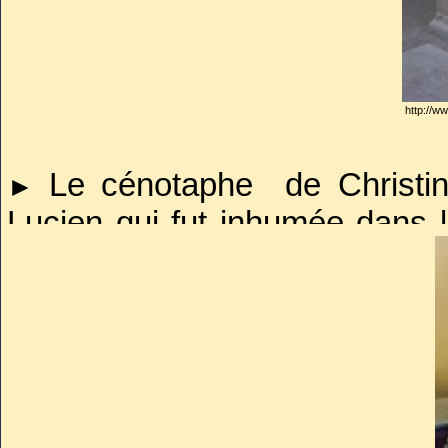
http://ww
Le cénotaphe de Christin
►
Lucien qui fut inhumée dans 
Chamant. Œuvre du sculpte
Depuis, elle repose dans l'ég