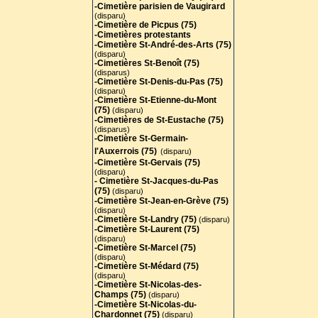
-Cimetière parisien de Vaugirard
(disparu)
-Cimetière de Picpus (75)
-Cimetières protestants
-Cimetière St-André-des-Arts (75
)
(disparu)
-Cimetières St-Benoît (75)
(disparus)
-Cimetière St-Denis-du-Pas (75)
(disparu)
-Cimetière St-Etienne-du-Mont
(75)
(disparu)
-Cimetières de St-Eustache (75)
(disparus)
-Cimetière St-Germain-
l'Auxerrois (75)
(disparu)
-Cimetière St-Gervais (75)
(disparu)
- Cimetière St-Jacques-du-Pas
(75)
(disparu)
-Cimetière St-Jean-en-Grève (75)
(disparu)
-Cimetière St-Landry (75)
(disparu)
-Cimetière St-Laurent (75)
(disparu)
-Cimetière St-Marcel (75)
(disparu)
-Cimetière St-Médard (75)
(disparu)
-Cimetière St-Nicolas-des-
Champs (75)
(disparu)
-Cimetière St-Nicolas-du-
Chardonnet (75)
(disparu)