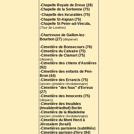
-Chapelle Royale de Dreux (28)
-Chapelle de la Sorbonne (75)
-
Chapelle des Incurables (75)
-Chapelle St-Aignan (75)
-Chapelle St Peter-ad-Vincula,
(Tour de Londres)
-Chartreuse de Gaillon-lez-
Bourbon (27)
(disparue)
-Cimetière de Bonsecours (76)
-Cimetière du Calvaire (75)
-Cimetière de Clamart (75)
(disparu)
-Cimetière des chiens d'Asnières
(92)
-Cimetière des enfants de Pen-
Bron (44)
-Cimetière des Errancis (75)
(ancien cimetière révolutionnaire)
-Cimetière "des fous" d'Evreux
(27)
-Cimetière des Innocents (75)
(disparu)
-Cimetière des Invalides
(Invalidenfriedhof) Berlin
-Cimetière de la Madeleine
(ancien cimetière révolutionnaire)
-Cimetière du Mont Herzl à
Jérusalem (Israël)
-Cimetières parisiens (subtilités)
-Cimetière parisien d'Ivry (94)