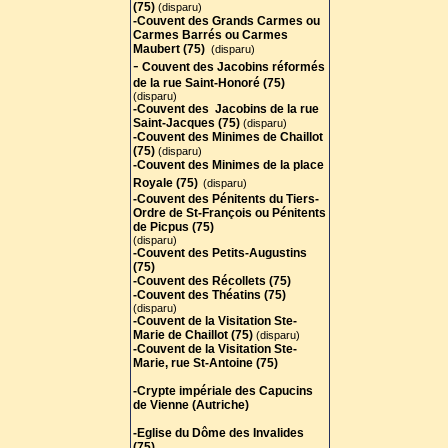
(75)
(disparu)
-Couvent des Grands Carmes ou
Carmes Barrés ou Carmes
Maubert (75)
(disparu)
-
Couvent des Jacobins réformés
de la rue Saint-Honoré (75)
(disparu)
-Couvent des Jacobins de la rue
Saint-Jacques (75)
(disparu)
-Couvent des Minimes de Chaillot
(75
)
(disparu)
-Couvent des Minimes de la place
Royale (75)
(disparu)
-Couvent des Pénitents du Tiers-
Ordre de St-François ou Pénitents
de Picpus (75)
(disparu)
-Couvent des Petits-Augustins
(75)
-Couvent des Récollets (75)
-Couvent des Théatins (75)
(disparu)
-Couvent de la Visitation Ste-
Marie de Chaillot (75)
(disparu)
-Couvent de la Visitation Ste-
Marie, rue St-Antoine (75)
-Crypte impériale des Capucins
de Vienne (Autriche)
-Eglise du Dôme des Invalides
(75)