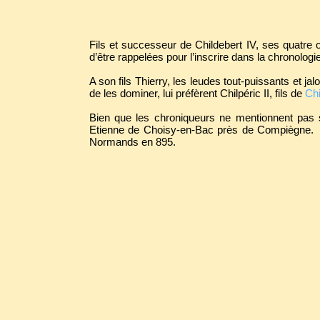
Fils et successeur de Childebert IV, ses quatre 
d’être rappelées pour l’inscrire dans la chronolog
A son fils Thierry, les leudes tout-puissants et ja
de les dominer, lui préfèrent Chilpéric II, fils de
Chi
Bien que les chroniqueurs ne mentionnent pas son
Etienne de Choisy-en-Bac près de Compiègne. D
Normands en 895.