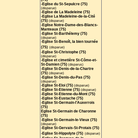
-Eglise du St-Sepulcre (75)
(disparue)
-Eglise de La Madeleine (75)
-Eglise La Madeleine-de-la-Cité
(75)
(disparue)
-Eglise Notre-Dame-des-Blancs-
Manteaux (75)
-Eglise St-Barthélemy (75)
(disparue)
-Eglise St-Benoît, la bien tournée
(75)
(disparue)
-Eglise St-Christophe (75)
(disparue)
-Eglise et cimetière St-Côme-et-
St-Damien (75)
(disparus)
-Eglise St-Denis-de-la-Chartre
(75)
(disparue)
-Eglise St-Denis-du-Pas (75)
(disparue)
-Eglise St-Eloi (75)
(disparue)
-Eglise St-Etienne (75)
(disparue)
-Eglise St-Etienne-du-Mont (75)
-Eglise St-Eustache (75)
-Eglise St-Germain-l'Auxerrois
(75)
Eglise St-Germain de Charonne
(75)
-Eglise St-Germain-le-Vieux (75)
(disparue)
-Eglise St-Gervais-St-Protais (75
)
-Eglise St-Hippolyte (75)
(disparue)