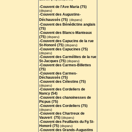
-Couvent de l'Ave Maria (75)
(disparu)
-Couvent des Augustins-
Déchaussés (75)
(disparu)
-Couvent des Bénédictins anglais
(75)
-
Couvent des Blancs-Manteaux
(75)
(disparu)
-Couvent des Capucins de la rue
St-Honoré (75)
(disparu)
-Couvent des Capucines (75)
(disparu)
-Couvent des Carmélites de la rue
St-Jacques (75)
(disparu)
-Couvent des Carmes-Billettes
(75)
-Couvent des Carmes-
Déchaussés (75)
-Couvent des Célestins (75)
(disparu)
-Couvent des Cordeliers de
Nancy (54)
-Couvent des chanoinesses de
Picpus (75)
-Couvent des Cordeliers (75)
(disparu)
-Couvent des Chartreux de
Vauvert (75)
(
disparu)
-Couvent des Feuillants du Fg St-
Honoré (75)
(disparu)
-Couvent des Grands-Augustins