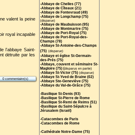
-Abbaye de Chelles (77)
-Abbaye de Cîteaux (21)
-Abbaye de Fontevraud (49)
-Abbaye de Longchamp (75)
 ne valent la peine
(disparue)
-Abbaye de Maubuisson (95)
-Abbaye de Montmartre (75)
-Abbaye de Port-Royal (75)
oir royal incapable
-Abbaye de Port-Royal-des-
Champs (78)
-Abbaye St-Antoine-des-Champs
de l'abbaye Saint-
(75)
(disparue)
 détruite par les
-Abbaye et église St-Germain-
des-Prés (75)
-Abbaye, couvent et séminaire St-
Magloire (75) (
disparus en partie)
-Abbaye St-Victor (75)
(disparue)
-Abbaye St-Yved de Braine (02)
0 commentaire(s)
-Abbaye Ste-Geneviève (75)
-Abbaye du Val-de-Grâce (75)
-Basilique St-Denis (93)
-Basilique St-Pierre de Rome
-Basilique St-Remi de Reims (51)
-Basilique du Saint-Sépulcre à
Jérusalem (Israël)
-Catacombes de Paris
-Catacombes de Rome
-Cathédrale Notre-Dame (75)