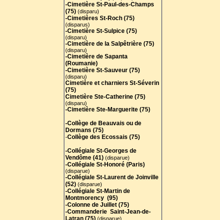
-Cimetière St-Paul-des-Champs
(75)
(disparu)
-Cimetières St-Roch (75)
(disparus)
-Cimetière St-Sulpice (75)
(disparu)
-Cimetière de la Salpêtrière (75)
(disparu)
-Cimetière de Sapanta
(Roumanie)
-Cimetière St-Sauveur (75)
(disparu)
Cimetière et charniers St-Séverin
(75)
Cimetière Ste-Catherine (75)
(disparu)
-Cimetière Ste-Marguerite (75)
-Collège de Beauvais ou de
Dormans (75)
-
Collège des Ecossais (75)
-Collégiale St-Georges de
Vendôme (41)
(disparue)
-Collégiale St-Honoré (Paris)
(disparue)
-Collégiale St-Laurent de Joinville
(52)
(disparue)
-Collégiale St-Martin de
Montmorency (95)
-Colonne de Juillet (75)
-Commanderie Saint-Jean-de-
Latran (75)
(disparue)