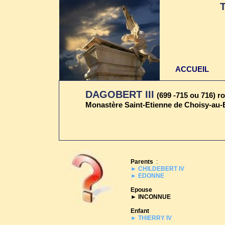
ACCUEIL
DAGOBERT III
(699 -715 ou 716) r
Monastère Saint-Etienne de Choisy-au-
Parents
:
► CHILDEBERT IV
► EDONNE
Epouse
► INCONNUE
Enfant
► THIERRY IV