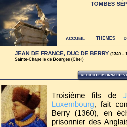
TOMBES SÉP
THEMES
ACCUEIL
D
JEAN DE FRANCE, DUC DE BERRY
(1340 – 
Sainte-Chapelle de Bourges (Cher)
RETOUR PERSONNALITES 
Dernière mise à jour
au 22 juin 2021
Troisième fils de
Luxembourg
, fait c
Berry (1360), en éc
prisonnier des Anglai