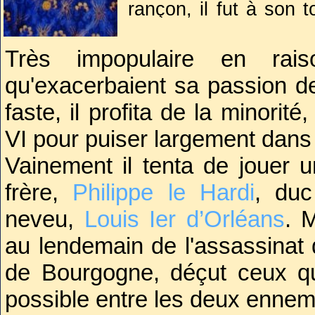
rançon, il fut à son 
Angleterre durant sep
Très impopulaire en rais
De retour en France,
qu'exacerbaient sa passion de
sans grande envergu
faste, il profita de la minorit
aîné,
Charles V
, que 
VI pour puiser largement dans l
Vainement il tenta de jouer 
frère,
Philippe le Hardi
, duc
neveu,
Louis Ier d’Orléans
. 
au lendemain de l'assassinat 
de Bourgogne, déçut ceux qui
possible entre les deux ennem