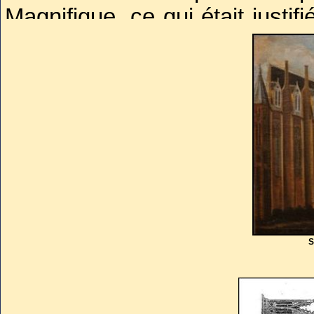
Magnifique, ce qui était justif
immodéré des œuvres rares e
collectionneur en sachant me
les ressources que lui procurai
Bâtisseur actif, Il fit constr
(dans et autour de Paris, à B
dont il enrichit avec prodigalit
remarquables.
Découvreur de talent et c
S
s’entourer d’artistes de génie 
qu’il arriva à plier à ses goû
leur champ d’activité habitue