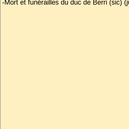
-Mort et funérailles du duc de Berri (sic)
Biblioth7que de l’Ecole des Chartes (195
-Site : http://www.culture.gouv.fr/public/m
ACTION=CHERCHER&FIELD_1=REF&VA
-Service du patrimoine de la ville de Bour