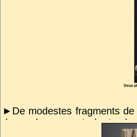
basilique Saint-Denis
et ses e
l'église
Saint-André-des-Arts
, 
Vers 1450,
Charles VII
s’occup
inachevé : il commanda une
support du gisant, et s’adr
Etienne Bobillet et Paul M
pleurants qui manquaient.
Deux pl
►De modestes fragments de s
du soubassement du tombe
Berry à Bourges.