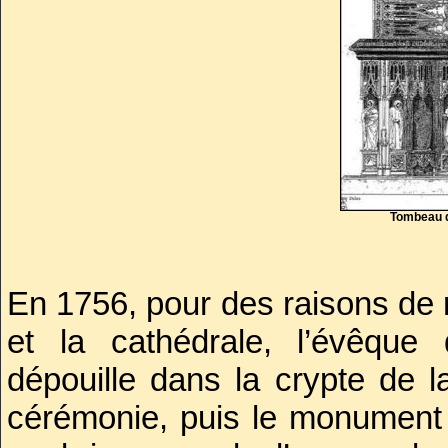
insolites. Mécène actif et exige
renouvellement de l’art de son
Grâce à ses inventaires, on c
trésors disparus dont des
enluminés. Heureusement, 
Tombeau de
parvenues notamment son s
Riches Heures du Duc de
En 1756, pour des raisons de r
commanda aux frères Limbou
et la cathédrale, l’évêque 
au musée Condé à Chantilly.
dépouille dans la crypte de l
cérémonie, puis le monument