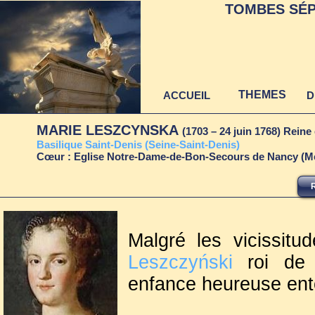
TOMBES SÉP
THEMES
ACCUEIL
D
MARIE LESZCYNSKA
(1703 – 24 juin 1768) Rein
B
asilique Saint-Denis (Seine-Saint-Denis)
Cœur : Eglise Notre-Dame-de-Bon-Secours de Nancy (Me
Malgré les vicissit
Leszczyński
roi de 
enfance heureuse ento