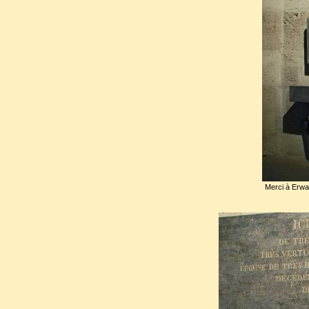
cette liaison, s’éteignit a
cinquième anniversaire.
Malgré la distance établit dan
sensible aux valeurs de sa fe
sur son règne. Elle disparut, 
liaison avec la Du Barry, prov
discrédit sur sa fin de règn
Merci à Erwa
peuple, Marie resta la bonne r
Marie Leszcynska fut inhumée
Le peuple, dont elle avait 