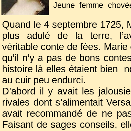
Jeune femme choyée 
intellectuelles, elle
Quand le 4 septembre 1725, Ma
position à Versaill
de France. Elle ava
plus adulé de la terre, l’
encore qu’un adolesc
véritable conte de fées. Mari
qu’il n’y a pas de bons conte
histoire là elles étaient bie
au cuir peu endurci.
D’abord il y avait les jalousi
rivales dont s’alimentait Versa
avait recommandé de ne pas 
Faisant de sages conseils, el