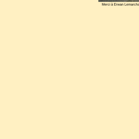
immense allée de flambeaux j
Merci à Erwan Lemarcha
Le 24 septembre 1768, son c
Notre-Dame-de-Bon-Secour
père.
Louis XV commanda son mon
De petite dimension, il se co
blanc que découvrent deux 
présente le cœur en sa main, 
reine.
On peut y lire : «
Au Dieu très 
épouse du roi Louis XV, fille