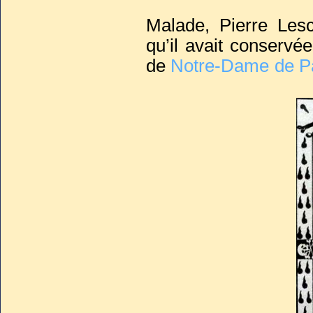
Malade, Pierre Les
qu’il avait conservé
de
Notre-Dame de P
de sa grande réputat
de l’inhumer avec ho
de la chapelle Saint
de Czestochowa depu
Deux mois avant sa 
faveur de son neveu,
de son oncle une dall
une épitaphe en latin