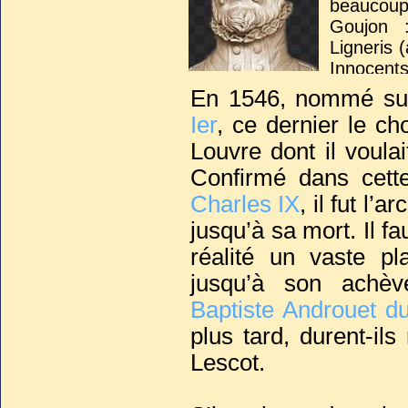
beaucoup
Goujon
Ligneris 
Innocents
En 1546, nommé sur
Mais son
Ier
, ce dernier le ch
concours 
Louvre dont il voulai
reste l’a
Confirmé dans cett
Charles IX
, il fut l
jusqu’à sa mort. Il fa
réalité un vaste pl
jusqu’à son achèv
Baptiste Androuet d
plus tard, durent-ils 
Lescot.