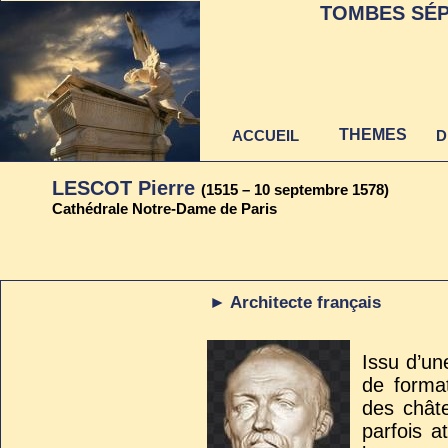
TOMBES SÉP
THEMES
ACCUEIL
D
LESCOT Pierre
(1515 – 10 septembre 1578)
Cathédrale Notre-Dame de Paris
Dernière mise à jour
► Architecte français
au 22 juin 2021
Issu d’un
de forma
des châte
parfois a