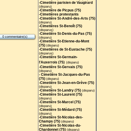
-Cimetière parisien de Vaugirard
(disparu)
-Cimetière de Picpus (75)
-Cimetières protestants
-Cimetière St-André-des-Arts (75
)
(disparu)
-Cimetières St-Benoît (75)
(disparus)
-Cimetière St-Denis-du-Pas (75)
0 commentaire(s)
(disparu)
-Cimetière St-Etienne-du-Mont
(75)
(disparu)
-Cimetières de St-Eustache (75)
(disparus)
-Cimetière St-Germain-
l'Auxerrois (75)
(disparu)
-Cimetière St-Gervais (75)
(disparu)
- Cimetière St-Jacques-du-Pas
(75)
(disparu)
-Cimetière St-Jean-en-Grève (75)
(disparu)
-Cimetière St-Landry (75)
(disparu)
-Cimetière St-Laurent (75)
(disparu)
-Cimetière St-Marcel (75)
(disparu)
-Cimetière St-Médard (75)
(disparu)
-Cimetière St-Nicolas-des-
Champs (75)
(disparu)
-Cimetière St-Nicolas-du-
Chardonnet (75)
(disparu)