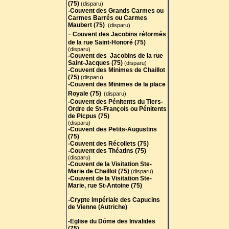
(75)
(disparu)
-Couvent des Grands Carmes ou
Carmes Barrés ou Carmes
Maubert (75)
(disparu)
-
Couvent des Jacobins réformés
de la rue Saint-Honoré (75)
(disparu)
-Couvent des Jacobins de la rue
Saint-Jacques (75)
(disparu)
-Couvent des Minimes de Chaillot
(75
)
(disparu)
-Couvent des Minimes de la place
Royale (75)
(disparu)
-Couvent des Pénitents du Tiers-
Ordre de St-François ou Pénitents
de Picpus (75)
(disparu)
-Couvent des Petits-Augustins
(75)
-Couvent des Récollets (75)
-Couvent des Théatins (75)
(disparu)
-Couvent de la Visitation Ste-
Marie de Chaillot (75)
(disparu)
-Couvent de la Visitation Ste-
Marie, rue St-Antoine (75)
-Crypte impériale des Capucins
de Vienne (Autriche)
-Eglise du Dôme des Invalides
(75)