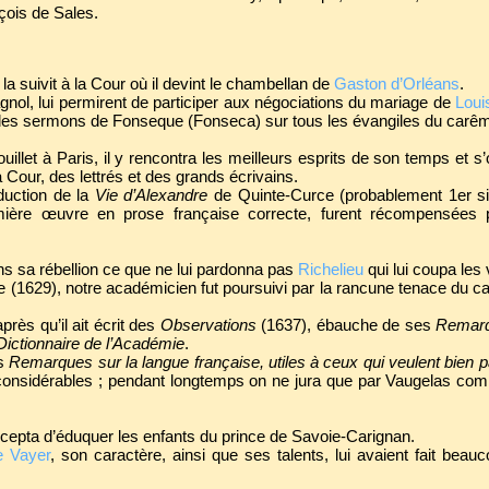
çois de Sales.
 la suivit à la Cour où il devint le chambellan de
Gaston d’Orléans
.
agnol, lui permirent de participer aux négociations du mariage de
Louis
r des sermons de Fonseque (Fonseca) sur tous les évangiles du carê
uillet à Paris, il y rencontra les meilleurs esprits de son temps et s’
a Cour, des lettrés et des grands écrivains.
aduction de la
Vie d’Alexandre
de Quinte-Curce (probablement 1er siè
mière œuvre en prose française correcte, furent récompensées 
ans sa rébellion ce que ne lui pardonna pas
Richelieu
qui lui coupa les
(1629), notre académicien fut poursuivi par la rancune tenace du card
près qu’il ait écrit des
Observations
(1637), ébauche de ses
Remar
Dictionnaire de l’Académie
.
es
Remarques sur la langue française, utiles à ceux qui veulent bien pa
ent considérables ; pendant longtemps on ne jura que par Vaugelas co
ccepta d’éduquer les enfants du prince de Savoie-Carignan.
e Vayer
, son caractère, ainsi que ses talents, lui avaient fait beau