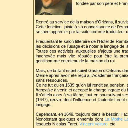
fondée par son père et Fran
Rentré au service de la maison d’Orléans, il suivit
Cette fonction, jointe à sa connaissance de l’esp
se faire apprécier par la suite comme traducteu
Fréquentant le salon littéraire de l’Hôtel de Rambo
les décisions de l’usage et à noter le langage de l
Toutes ces activités, auxquelles s’ajouta une tr
inachevée mais vite réputée pour être la pre
gentilhomme entretenu de la maison du roi.
Mais, ce brillant esprit suivit Gaston d’Orléans d
Même après avoir été reçu à l’Académie française 
sans ressources.
Ce ne fut qu’en 1639 qu’on lui rendit sa pension, a
française
à venir, et accepté la charge ingrate du
Il s’attela alors à sa tâche, tout en poursuivant s
(1647), œuvre dont l’influence et l’autorité fur
langage.
Cependant, en 1648, toujours dans le besoin, il a
Nonobstant quelques ennemis dont
La Mothe L
lesquels Nicolas Faret,
Vincent Voiture
, etc.