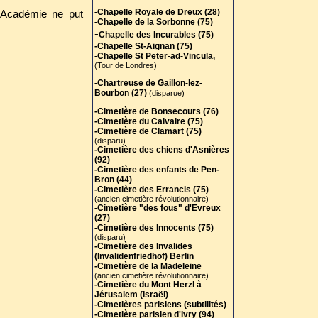
-Chapelle Royale de Dreux (28)
l’Académie ne put
-Chapelle de la Sorbonne (75)
-
Chapelle des Incurables (75)
-Chapelle St-Aignan (75)
-Chapelle St Peter-ad-Vincula,
(Tour de Londres)
-Chartreuse de Gaillon-lez-
Bourbon (27)
(disparue)
-Cimetière de Bonsecours (76)
-Cimetière du Calvaire (75)
-Cimetière de Clamart (75)
(disparu)
-Cimetière des chiens d'Asnières
(92)
-Cimetière des enfants de Pen-
Bron (44)
-Cimetière des Errancis (75)
(ancien cimetière révolutionnaire)
-Cimetière "des fous" d'Evreux
(27)
-Cimetière des Innocents (75)
(disparu)
-Cimetière des Invalides
(Invalidenfriedhof) Berlin
-Cimetière de la Madeleine
(ancien cimetière révolutionnaire)
-Cimetière du Mont Herzl à
Jérusalem (Israël)
-Cimetières parisiens (subtilités)
-Cimetière parisien d'Ivry (94)