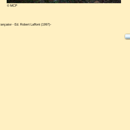
© MCP
française
- Ed. Robert Laffont (1997)-