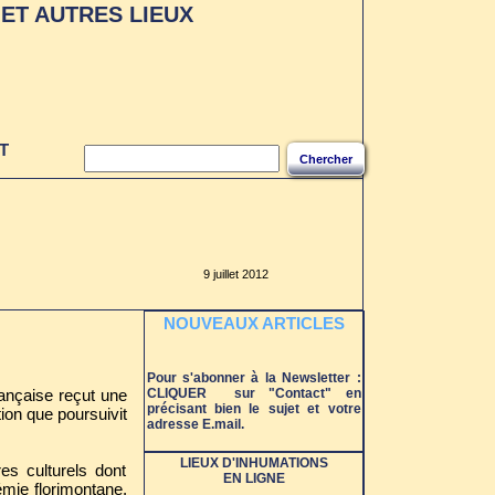
ET AUTRES LIEUX
T
Chercher
9 juillet 2012
NOUVEAUX ARTICLES
Pour s'abonner à la Newsletter :
rançaise reçut une
CLIQUER sur "Contact" en
précisant bien le sujet et votre
ion que poursuivit
adresse E.mail.
LIEUX D'INHUMATIONS
es culturels dont
EN LIGNE
émie florimontane,