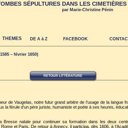
TOMBES SÉPULTURES DANS LES CIMETIÈRES 
par Marie-Christine Pénin
THEMES
DE A à Z
FACEBOOK
CONTAC
(1585 – février 1650)
RETOUR LITTÉRATURE
ur de Vaugelas, notre futur grand arbitre de l’usage de la langue f
s la férule d’un père juriste, humaniste et poète à ses heures, éducat
sa Bresse natale pour continuer sa formation dans les deux centr
 Rome et Paris. De retour à Annecy, il participa, dès 1606, à l’Acad