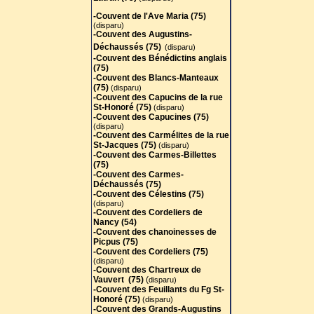
-Couvent de l'Ave Maria (75)
(disparu)
-Couvent des Augustins-
Déchaussés (75)
(disparu)
-Couvent des Bénédictins anglais
(75)
-
Couvent des Blancs-Manteaux
(75)
(disparu)
-Couvent des Capucins de la rue
St-Honoré (75)
(disparu)
-Couvent des Capucines (75)
(disparu)
-Couvent des Carmélites de la rue
St-Jacques (75)
(disparu)
-Couvent des Carmes-Billettes
(75)
-Couvent des Carmes-
Déchaussés (75)
-Couvent des Célestins (75)
(disparu)
-Couvent des Cordeliers de
Nancy (54)
-Couvent des chanoinesses de
Picpus (75)
-Couvent des Cordeliers (75)
(disparu)
-Couvent des Chartreux de
Vauvert (75)
(
disparu)
-Couvent des Feuillants du Fg St-
Honoré (75)
(disparu)
-Couvent des Grands-Augustins