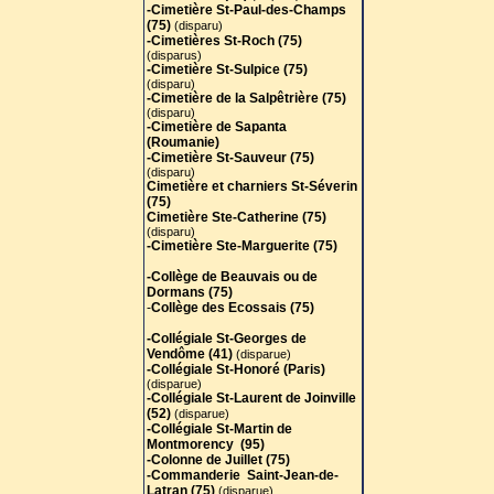
-Cimetière St-Paul-des-Champs
(75)
(disparu)
-Cimetières St-Roch (75)
(disparus)
-Cimetière St-Sulpice (75)
(disparu)
-Cimetière de la Salpêtrière (75)
(disparu)
-Cimetière de Sapanta
(Roumanie)
-Cimetière St-Sauveur (75)
(disparu)
Cimetière et charniers St-Séverin
(75)
Cimetière Ste-Catherine (75)
(disparu)
-Cimetière Ste-Marguerite (75)
-Collège de Beauvais ou de
Dormans (75)
-
Collège des Ecossais (75)
-Collégiale St-Georges de
Vendôme (41)
(disparue)
-Collégiale St-Honoré (Paris)
(disparue)
-Collégiale St-Laurent de Joinville
(52)
(disparue)
-Collégiale St-Martin de
Montmorency (95)
-Colonne de Juillet (75)
-Commanderie Saint-Jean-de-
Latran (75)
(disparue)