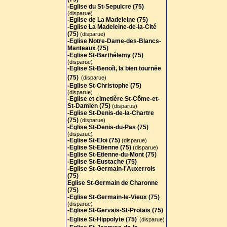
-Eglise du St-Sepulcre (75)
(disparue)
-Eglise de La Madeleine (75)
-Eglise La Madeleine-de-la-Cité
(75)
(disparue)
-Eglise Notre-Dame-des-Blancs-
Manteaux (75)
-Eglise St-Barthélemy (75)
(disparue)
-Eglise St-Benoît, la bien tournée
(75)
(disparue)
-Eglise St-Christophe (75)
(disparue)
-Eglise et cimetière St-Côme-et-
St-Damien (75)
(disparus)
-Eglise St-Denis-de-la-Chartre
(75)
(disparue)
-Eglise St-Denis-du-Pas (75)
(disparue)
-Eglise St-Eloi (75)
(disparue)
-Eglise St-Etienne (75)
(disparue)
-Eglise St-Etienne-du-Mont (75)
-Eglise St-Eustache (75)
-Eglise St-Germain-l'Auxerrois
(75)
Eglise St-Germain de Charonne
(75)
-Eglise St-Germain-le-Vieux (75)
(disparue)
-Eglise St-Gervais-St-Protais (75
)
-Eglise St-Hippolyte (75)
(disparue)