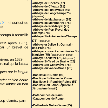
-Abbaye de Chelles (77)
-Abbaye de Cîteaux (21)
-Abbaye de Fontevraud (49)
-Abbaye de Longchamp (75)
(disparue)
-Abbaye de Maubuisson (95)
 XIII
et surtout de
-Abbaye de Montmartre (75)
me.
-Abbaye de Port-Royal (75)
-Abbaye de Port-Royal-des-
Champs (78)
occupa à recueillir
-Abbaye St-Antoine-des-Champs
(75)
(disparue)
cle après J.-C.),
-Abbaye et église St-Germain-
par un brevet de
des-Prés (75)
-Abbaye, couvent et séminaire St-
Magloire (75) (
disparus en partie)
-Abbaye St-Victor (75)
(disparue)
 vivres en 1629.
-Abbaye St-Yved de Braine (02)
inal qui le laissa
-Abbaye Ste-Geneviève (75)
-Abbaye du Val-de-Grâce (75)
ques
sur la langue
-Basilique St-Denis (93)
-Basilique St-Pierre de Rome
rler et bien écrire
-Basilique St-Remi de Reims (51)
mme arbitre du bon
-Basilique du Saint-Sépulcre à
Jérusalem (Israël)
-Catacombes de Paris
-Catacombes de Rome
coup d’amis, parmi
-Cathédrale Notre-Dame (75)