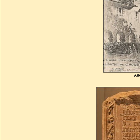
financièrement lors de la guer
vendant jusqu'à sa vaisselle 
l’affaiblissement de Louis XI 
(1465). Elle fait illuminer le
pour manifester sa joie. Cholet 
commerce et la culture du lin.
Anc
Toujours comblée, elle vivait
publiquement sa liaison. Elle
furent des compagnons de jeu
Puis, progressivement délaiss
probablement en 1474/1475 m