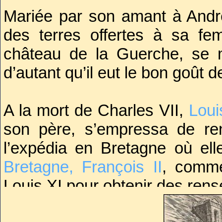
pour le consoler.
Mariée par son amant à André 
des terres offertes à sa fe
Comblée de dons, à défa
sut à merveille satis
château de la Guerche, se 
l’entourant d’un escadr
d’autant qu’il eut le bon goût 
sœur et ses belles-sœur
A la mort de Charles VII,
Loui
son père, s’empressa de ren
l’expédia en Bretagne où ell
Bretagne, François II
, comme
Louis XI pour obtenir des ren
Mais amoureuse de son n