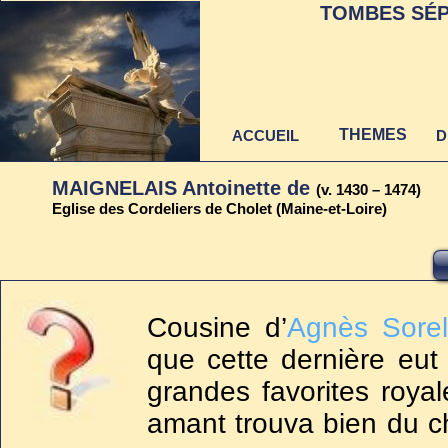
TOMBES SÉP
THEMES
ACCUEIL
D
MAIGNELAIS Antoinette de
(v. 1430 – 1474)
Eglise des Cordeliers de Cholet (Maine-et-Loire)
Dernière mise à jour
au 22 juin 2021
Cousine d’
Agnès Sore
que cette dernière eu
grandes favorites roya
amant trouva bien du ch