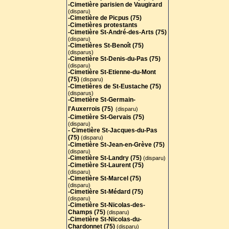
-Cimetière parisien de Vaugirard
(disparu)
-Cimetière de Picpus (75)
-Cimetières protestants
-Cimetière St-André-des-Arts (75
)
(disparu)
-Cimetières St-Benoît (75)
(disparus)
-Cimetière St-Denis-du-Pas (75)
(disparu)
-Cimetière St-Etienne-du-Mont
(75)
(disparu)
-Cimetières de St-Eustache (75)
(disparus)
-Cimetière St-Germain-
l'Auxerrois (75)
(disparu)
-Cimetière St-Gervais (75)
(disparu)
- Cimetière St-Jacques-du-Pas
(75)
(disparu)
-Cimetière St-Jean-en-Grève (75)
(disparu)
-Cimetière St-Landry (75)
(disparu)
-Cimetière St-Laurent (75)
(disparu)
-Cimetière St-Marcel (75)
(disparu)
-Cimetière St-Médard (75)
(disparu)
-Cimetière St-Nicolas-des-
Champs (75)
(disparu)
-Cimetière St-Nicolas-du-
Chardonnet (75)
(disparu)