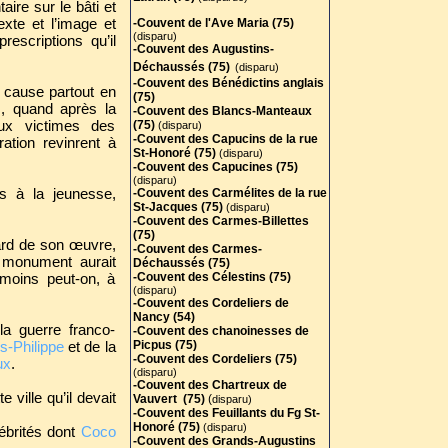
aire sur le bâti et
exte et l’image et
-Couvent de l'Ave Maria (75)
(disparu)
escriptions qu’il
-Couvent des Augustins-
Déchaussés (75)
(disparu)
-Couvent des Bénédictins anglais
n cause partout en
(75)
, quand après la
-
Couvent des Blancs-Manteaux
aux victimes des
(75)
(disparu)
-Couvent des Capucins de la rue
ation revinrent à
St-Honoré (75)
(disparu)
-Couvent des Capucines (75)
(disparu)
s à la jeunesse,
-Couvent des Carmélites de la rue
St-Jacques (75)
(disparu)
-Couvent des Carmes-Billettes
(75)
gard de son œuvre,
-Couvent des Carmes-
n monument aurait
Déchaussés (75)
 moins peut-on, à
-Couvent des Célestins (75)
(disparu)
-Couvent des Cordeliers de
Nancy (54)
la guerre franco-
-Couvent des chanoinesses de
s-Philippe
et de la
Picpus (75)
-Couvent des Cordeliers (75)
ux
.
(disparu)
-Couvent des Chartreux de
ville qu’il devait
Vauvert (75)
(
disparu)
-Couvent des Feuillants du Fg St-
Honoré (75)
(disparu)
ébrités dont
Coco
-Couvent des Grands-Augustins