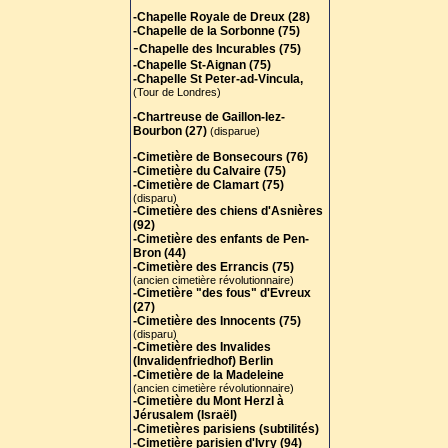
-Chapelle Royale de Dreux (28)
-Chapelle de la Sorbonne (75)
-
Chapelle des Incurables (75)
-Chapelle St-Aignan (75)
-Chapelle St Peter-ad-Vincula,
(Tour de Londres)
-Chartreuse de Gaillon-lez-
Bourbon (27)
(disparue)
-Cimetière de Bonsecours (76)
-Cimetière du Calvaire (75)
-Cimetière de Clamart (75)
(disparu)
-Cimetière des chiens d'Asnières
(92)
-Cimetière des enfants de Pen-
Bron (44)
-Cimetière des Errancis (75)
(ancien cimetière révolutionnaire)
-Cimetière "des fous" d'Evreux
(27)
-Cimetière des Innocents (75)
(disparu)
-Cimetière des Invalides
(Invalidenfriedhof) Berlin
-Cimetière de la Madeleine
(ancien cimetière révolutionnaire)
-Cimetière du Mont Herzl à
Jérusalem (Israël)
-Cimetières parisiens (subtilités)
-Cimetière parisien d'Ivry (94)