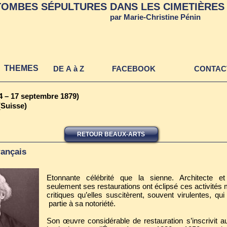
TOMBES SÉPULTURES DANS LES CIMETIÈRES 
TOMBES ET SEPULTURES DAN
par Marie-Christine Pénin
CIMETIERES ET AUTRES LIE
THEMES
DE A à Z
FACEBOOK
CONTAC
4 – 17 septembre 1879)
(Suisse)
RETOUR BEAUX-ARTS
rançais
Etonnante célébrité que la sienne. Architecte et
seulement ses restaurations ont éclipsé ces activités 
critiques qu’elles suscitèrent, souvent virulentes, qu
partie à sa notoriété.
Son œuvre considérable de restauration s’inscrivit 