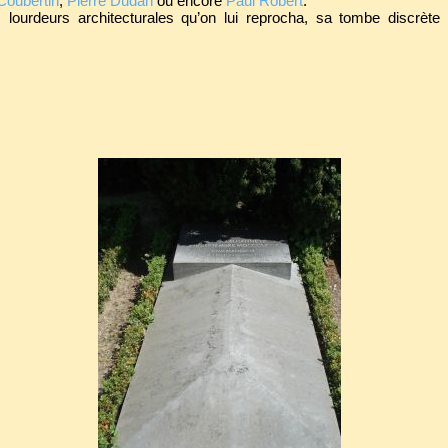
Coubertin
,
Pierre Dudan
ou encore
Paul Robert
.
 lourdeurs architecturales qu’on lui reprocha, sa tombe discrète