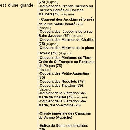
(75)
(disparu)
 est d’une grande
-Couvent des Grands Carmes ou
Carmes Barrés ou Carmes
Maubert (75)
(disparu)
-
Couvent des Jacobins réformés
de la rue Saint-Honoré (75)
(disparu)
-Couvent des Jacobins de la rue
Saint-Jacques (75)
(disparu)
-Couvent des Minimes de Chaillot
(75
)
(disparu)
-Couvent des Minimes de la place
Royale (75)
(disparu)
-Couvent des Pénitents du Tiers-
Ordre de St-François ou Pénitents
de Picpus (75)
(disparu)
-Couvent des Petits-Augustins
(75)
-Couvent des Récollets (75)
-Couvent des Théatins (75)
(disparu)
-Couvent de la Visitation Ste-
Marie de Chaillot (75)
(disparu)
-Couvent de la Visitation Ste-
Marie, rue St-Antoine (75)
-Crypte impériale des Capucins
de Vienne (Autriche)
-Eglise du Dôme des Invalides
(75)