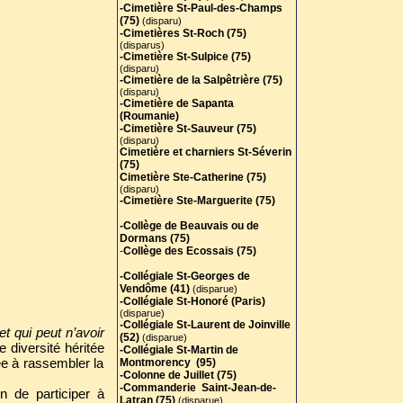
-Cimetière St-Paul-des-Champs
(75)
(disparu)
-Cimetières St-Roch (75)
(disparus)
-Cimetière St-Sulpice (75)
(disparu)
-Cimetière de la Salpêtrière (75)
(disparu)
-Cimetière de Sapanta
(Roumanie)
-Cimetière St-Sauveur (75)
(disparu)
Cimetière et charniers St-Séverin
(75)
Cimetière Ste-Catherine (75)
(disparu)
-Cimetière Ste-Marguerite (75)
-Collège de Beauvais ou de
Dormans (75)
-
Collège des Ecossais (75)
-Collégiale St-Georges de
Vendôme (41)
(disparue)
-Collégiale St-Honoré (Paris)
(disparue)
-Collégiale St-Laurent de Joinville
et qui peut n’avoir
(52)
(disparue)
e diversité héritée
-Collégiale St-Martin de
née à rassembler la
Montmorency (95)
-Colonne de Juillet (75)
-Commanderie Saint-Jean-de-
in de participer à
Latran (75)
(disparue)