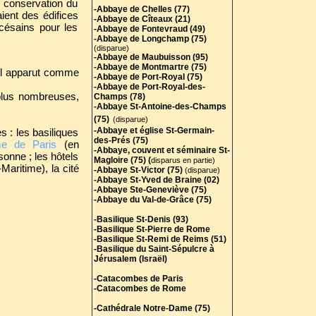
a conservation du
-Abbaye de Chelles (77)
ient des édifices
-Abbaye de Cîteaux (21)
océsains pour les
-Abbaye de Fontevraud (49)
-Abbaye de Longchamp (75)
(disparue)
-Abbaye de Maubuisson (95)
-Abbaye de Montmartre (75)
 il apparut comme
-Abbaye de Port-Royal (75)
-Abbaye de Port-Royal-des-
 plus nombreuses,
Champs (78)
-Abbaye St-Antoine-des-Champs
(75)
(disparue)
-Abbaye et église St-Germain-
es : les basiliques
des-Prés (75)
me de Paris
(en
-Abbaye, couvent et séminaire St-
onne ; les hôtels
Magloire (75) (
disparus en partie)
aritime), la cité
-Abbaye St-Victor (75)
(disparue)
-Abbaye St-Yved de Braine (02)
-Abbaye Ste-Geneviève (75)
-Abbaye du Val-de-Grâce (75)
-Basilique St-Denis (93)
-Basilique St-Pierre de Rome
-Basilique St-Remi de Reims (51)
-Basilique du Saint-Sépulcre à
Jérusalem (Israël)
-Catacombes de Paris
-Catacombes de Rome
-Cathédrale Notre-Dame (75)