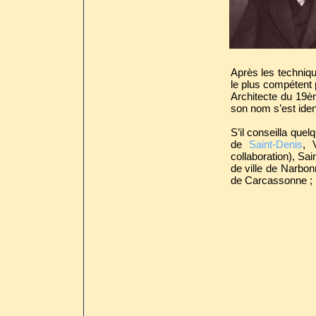
Après les techniq
le plus compétent 
Architecte du 19èm
son nom s’est iden
S’il conseilla quel
de
Saint-Denis
, 
collaboration), Sa
de ville de Narbon
de Carcassonne ; l