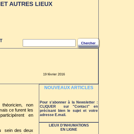
ET AUTRES LIEUX
S LES
UX
T
Chercher
19 février 2016
NOUVEAUX ARTICLES
Pour s'abonner à la Newsletter :
 théoricien, non
CLIQUER sur "Contact" en
mais ce furent les
précisant bien le sujet et votre
i participèrent en
adresse E.mail.
LIEUX D'INHUMATIONS
EN LIGNE
au sein des deux