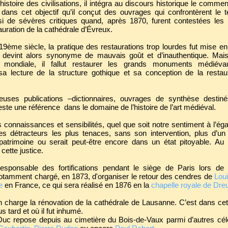
 histoire des civilisations, il intégra au discours historique le comment
dans cet objectif qu’il conçut des ouvrages qui confrontèrent le t
i de sévères critiques quand, après 1870, furent contestées les pr
auration de la cathédrale d’Évreux.
 19ème siècle, la pratique des restaurations trop lourdes fut mise e
devint alors synonyme de mauvais goût et d’inauthentique. Mais
 mondiale, il fallut restaurer les grands monuments médiév
 lecture de la structure gothique et sa conception de la restaur
uses publications –dictionnaires, ouvrages de synthèse destiné
este une référence dans le domaine de l’histoire de l’art médiéval.
 connaissances et sensibilités, quel que soit notre sentiment à l’é
es détracteurs les plus tenaces, sans son intervention, plus d’u
patrimoine ou serait peut-être encore dans un état pitoyable. Au
cette justice.
esponsable des fortifications pendant le siège de Paris lors de 
 notamment chargé, en 1873, d'organiser le retour des cendres de
Loui
e
en France, ce qui sera réalisé en 1876 en la
chapelle royale de Dre
n charge la rénovation de la cathédrale de Lausanne. C’est dans cette 
s tard et où il fut inhumé.
-Duc repose depuis au cimetière du Bois-de-Vaux parmi d’autres cél