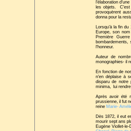
l’élaboration d’une
les objets. C’est 
provoquèrent auss
donna pour la rest
Lorsqu’à la fin du
Europe, son nom 
Première Guerre
bombardements, sa
l’honneur.
Auteur de nombre
monographies- il r
En fonction de nos
n’en déplaise à s
disparu de notre 
minima, lui rendre 
Après avoir été r
prussienne, il fut
reine
Marie- Améli
Dès 1872, il eut e
mourir sept ans plu
Eugène Viollet-le