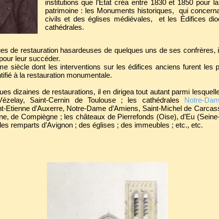
institutions que l’État créa entre 1830 et 1850 pour l
patrimoine : les Monuments historiques, qui concerna
civils et des églises médiévales, et les Édifices di
cathédrales.
ues de restauration hasardeuses de quelques uns de ses confrères,
pour leur succéder.
e siècle dont les interventions sur les édifices anciens furent les
tifié à la restauration monumentale.
ques dizaines de restaurations, il en dirigea tout autant parmi lesquell
Vézelay, Saint-Cernin de Toulouse ; les cathédrales
Notre-Da
int-Etienne d’Auxerre, Notre-Dame d’Amiens, Saint-Michel de Carcass
ne, de Compiègne ; les châteaux de Pierrefonds (Oise), d’Eu (Seine-M
es remparts d’Avignon ; des églises ; des immeubles ; etc., etc.