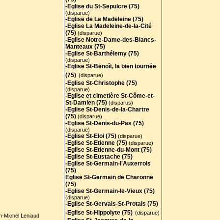
-Eglise du St-Sepulcre (75)
(disparue)
-Eglise de La Madeleine (75)
-Eglise La Madeleine-de-la-Cité
(75)
(disparue)
-Eglise Notre-Dame-des-Blancs-
Manteaux (75)
-Eglise St-Barthélemy (75)
(disparue)
-Eglise St-Benoît, la bien tournée
(75)
(disparue)
-Eglise St-Christophe (75)
(disparue)
-Eglise et cimetière St-Côme-et-
St-Damien (75)
(disparus)
-Eglise St-Denis-de-la-Chartre
(75)
(disparue)
-Eglise St-Denis-du-Pas (75)
(disparue)
-Eglise St-Eloi (75)
(disparue)
-Eglise St-Etienne (75)
(disparue)
-Eglise St-Etienne-du-Mont (75)
-Eglise St-Eustache (75)
-Eglise St-Germain-l'Auxerrois
(75)
Eglise St-Germain de Charonne
(75)
-Eglise St-Germain-le-Vieux (75)
(disparue)
-Eglise St-Gervais-St-Protais (75
)
-Eglise St-Hippolyte (75)
(disparue)
an-Michel Leniaud