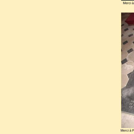
de bagues consistant à essay
Merci à
une bague suspendue à un po
Retiré dans sa résidence de 
Maritime), il y mourut brutalem
Cette mort subite fit cro
empoisonnement. Devenu roi,
épouse du défunt,
Charlot
soupçonnée d’avoir un amant 
accéléré la fin de son mari.
Henri Ier de Bourbon, prince d
Merci à P