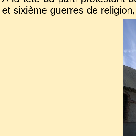
et sixième guerres de religion,
reprochait sa désinvolture re
menace catholique, les deux c
de s'allier et combattirent en
(1587). Malgré la victoire écla
alors voulu poursuivre les op
pour parfaire ses conquêtes d
Renversé par une lance à Cou
plaignait de douleurs à l’
reposé, il voulut remonter à 