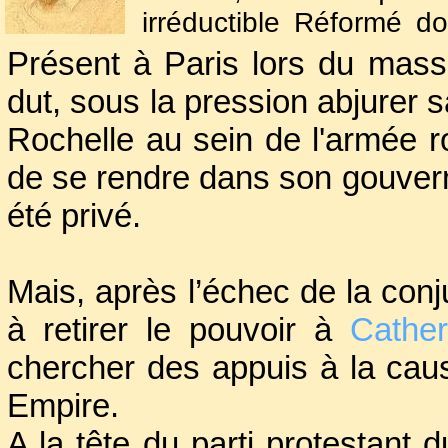
irréductible Réformé do
autant à
Henri III
qu’à 
Présent à Paris lors du massa
dont il fut pourtant un a
dut, sous la pression abjurer sa
de religion.
Rochelle au sein de l'armée ro
de se rendre dans son gouvern
Marié à la très fortu
été privé.
d'Henri III, celle-ci n’
époux laid et gourmé.
Mais, après l’échec de la conj
à retirer le pouvoir à
Cather
chercher des appuis à la cau
Empire.
A la tête du parti protestant 