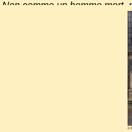
Non comme un homme mort, 
Ou comme un beau bouton qu
Bien que l’autopsie n’ait rév
douteuses, le gentilhomme it
verre fut écartelé. Il fau
Sébastien de Montecuculli,
Catherine de Médicis
, sembl
des documents préjudiciable
…de là à penser à un petit 
Henri du trône…
© 