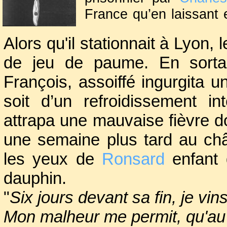
France qu’en laissant
princes royaux Françoi
Alors qu'il stationnait à Lyon,
Henri (futur
Henri II
). 
de jeu de paume. En sortan
1530.
A la fin du mois d’octo
François, assoiffé ingurgita 
Sforza, dernier duc de 
soit d’un refroidissement i
Il décida de prendre 
attrapa une mauvaise fièvre do
tête des troupes le dau
une semaine plus tard au ch
les yeux de
Ronsard
enfant 
dauphin.
"
Six jours devant sa fin, je vin
Mon malheur me permit, qu'au li