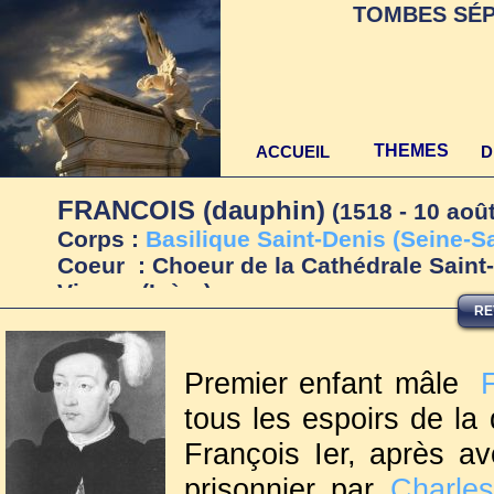
TOMBES SÉP
THEMES
ACCUEIL
D
FRANCOIS (dauphin)
(1518 - 10
Corps :
Ba
silique Saint-Denis (Seine-S
Coeur : Choeur de la Cathédrale Saint
Vienne (Isère)
RE
Premier enfant mâle
tous les espoirs de la 
François Ier, après avo
prisonnier par
Charles