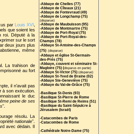
-Abbaye de Chelles (77)
-Abbaye de Cîteaux (21)
-Abbaye de Fontevraud (49)
-Abbaye de Longchamp (75)
(disparue)
éçus par
Louis XVI
,
-Abbaye de Maubuisson (95)
-Abbaye de Montmartre (75)
uels que soient les
-Abbaye de Port-Royal (75)
 roi. Député à la
-Abbaye de Port-Royal-des-
primer sur le sort
Champs (78)
car deux jours plus
-Abbaye St-Antoine-des-Champs
 s’abstienne, même
(75)
(disparue)
-Abbaye et église St-Germain-
des-Prés (75)
-Abbaye, couvent et séminaire St-
l. La trahison de
Magloire (75) (
disparus en partie)
 emprisonné au fort
-Abbaye St-Victor (75)
(disparue)
-Abbaye St-Yved de Braine (02)
-Abbaye Ste-Geneviève (75)
-Abbaye du Val-de-Grâce (75)
pte, il n’avait pas
r à son exécution.
-Basilique St-Denis (93)
onnaissant le duc
-Basilique St-Pierre de Rome
 même peine de ses
-Basilique St-Remi de Reims (51)
us
".
-Basilique du Saint-Sépulcre à
Jérusalem (Israël)
courage résolu. La
-Catacombes de Paris
opriété nationale".
-Catacombes de Rome
rd avec dédain. Il
-Cathédrale Notre-Dame (75)