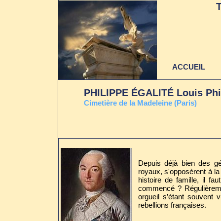
ACCUEIL
PHILIPPE ÉGALITÉ Louis Phil
Cimetière de la Madeleine (Paris)
Dernière mise à jour
au 22 juin 2021
Depuis déjà bien des gén
royaux, s'opposèrent à l
histoire de famille, il 
commencé ? Régulièrement
orgueil s’étant souvent 
rebellions françaises.