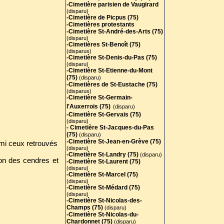
-Cimetière parisien de Vaugirard
(disparu)
-Cimetière de Picpus (75)
-Cimetières protestants
-Cimetière St-André-des-Arts (75
)
(disparu)
-Cimetières St-Benoît (75)
(disparus)
-Cimetière St-Denis-du-Pas (75)
(disparu)
-Cimetière St-Etienne-du-Mont
(75)
(disparu)
-Cimetières de St-Eustache (75)
(disparus)
-Cimetière St-Germain-
l'Auxerrois (75)
(disparu)
-Cimetière St-Gervais (75)
(disparu)
- Cimetière St-Jacques-du-Pas
(75)
(disparu)
-Cimetière St-Jean-en-Grève (75)
mi ceux retrouvés
(disparu)
-Cimetière St-Landry (75)
(disparu)
ation des cendres et
-Cimetière St-Laurent (75)
(disparu)
-Cimetière St-Marcel (75)
(disparu)
-Cimetière St-Médard (75)
(disparu)
-Cimetière St-Nicolas-des-
Champs (75)
(disparu)
-Cimetière St-Nicolas-du-
Chardonnet (75)
(disparu)