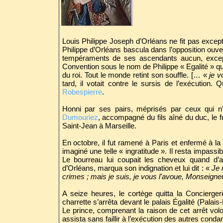
Louis Philippe Joseph d’Orléans ne fit pas excepti
Philippe d’Orléans bascula dans l’opposition ouvert
tempéraments de ses ascendants aucun, excepté
Convention sous le nom de Philippe « Egalité » qu
du roi. Tout le monde retint son souffle. [… «
je v
tard, il votait contre le sursis de l’exécution
Robespierre
.
Honni par ses pairs, méprisés par ceux qui n’a
Dumouriez
, accompagné du fils aîné du duc, le f
Saint-Jean à Marseille.
En octobre, il fut ramené à Paris et enfermé à la 
imaginé une telle « ingratitude ». Il resta impas
Le bourreau lui coupait les cheveux quand d’
d’Orléans, marqua son indignation et lui dit : «
Je 
crimes ; mais je suis, je vous l'avoue, Monseigne
A seize heures, le cortège quitta la Conciergeri
charrette s’arrêta devant le palais Égalité (Palais
Le prince, comprenant la raison de cet arrêt vol
assista sans faillir à l’exécution des autres cond