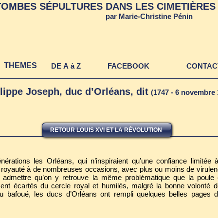
TOMBES SÉPULTURES DANS LES CIMETIÈRES 
TOMBES ET SEPULTURES DAN
par Marie-Christine Pénin
CIMETIERES ET AUTRES LIE
THEMES
DE A à Z
FACEBOOK
CONTAC
ippe Joseph, duc d’Orléans, dit
(1747 - 6 novembre 
RETOUR LOUIS XVI ET LA RÉVOLUTION
érations les Orléans, qui n’inspiraient qu’une confiance limitée 
a royauté à de nombreuses occasions, avec plus ou moins de virulen
faut admettre qu’on y retrouve la même problématique que la poule 
 écartés du cercle royal et humilés, malgré la bonne volonté de
vu bafoué, les ducs d’Orléans ont rempli quelques belles pages de