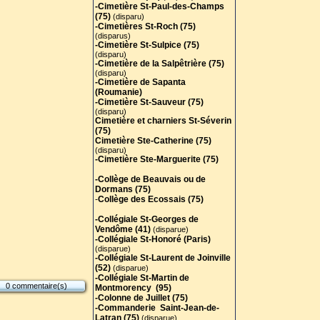
-Cimetière St-Paul-des-Champs
(75)
(disparu)
-Cimetières St-Roch (75)
(disparus)
-Cimetière St-Sulpice (75)
(disparu)
-Cimetière de la Salpêtrière (75)
(disparu)
-Cimetière de Sapanta
(Roumanie)
-Cimetière St-Sauveur (75)
(disparu)
Cimetière et charniers St-Séverin
(75)
Cimetière Ste-Catherine (75)
(disparu)
-Cimetière Ste-Marguerite (75)
-Collège de Beauvais ou de
Dormans (75)
-
Collège des Ecossais (75)
-Collégiale St-Georges de
Vendôme (41)
(disparue)
-Collégiale St-Honoré (Paris)
(disparue)
-Collégiale St-Laurent de Joinville
(52)
(disparue)
-Collégiale St-Martin de
0 commentaire(s)
Montmorency (95)
-Colonne de Juillet (75)
-Commanderie Saint-Jean-de-
Latran (75)
(disparue)