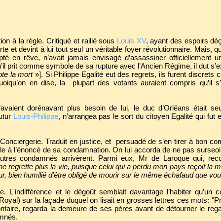
on à la règle. Critiqué et raillé sous
Louis XV
, ayant des espoirs d
e et devint à lui tout seul un véritable foyer révolutionnaire. Mais, q
 en rêve, n’avait jamais envisagé d’assassiner officiellement un
’il prit comme symbole de sa rupture avec l’Ancien Régime, il dut s’ex
ote la mort
»]. Si Philippe Egalité eut des regrets, ils furent discrets 
. Quoiqu’on en dise, la plupart des votants auraient compris qu’il
vaient dorénavant plus besoin de lui, le duc d’Orléans était seu
utur
Louis-Philippe
, n’arrangea pas le sort du citoyen Egalité qui fut
Conciergerie. Traduit en justice, et persuadé de s’en tirer à bon com
sible à l’énoncé de sa condamnation. On lui accorda de ne pas surseoi
autres condamnés arrivèrent. Parmi eux, Mr de Laroque qui, rec
ne regrette plus la vie, puisque celui qui a perdu mon pays reçoit la
ur, bien humilié d'être obligé de mourir sur le même échafaud que vo
e. L'indifférence et le dégoût semblait davantage l’habiter qu’un 
-Royal) sur la façade duquel on lisait en grosses lettres ces mots: "Pr
ontaire, regarda la demeure de ses pères avant de détourner le rega
amnés.