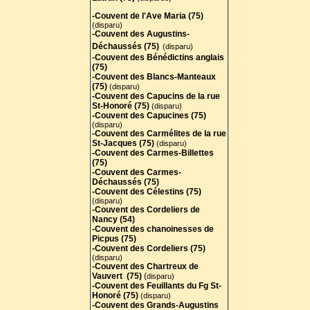
-Couvent de l'Ave Maria (75)
(disparu)
-Couvent des Augustins-
Déchaussés (75)
(disparu)
-Couvent des Bénédictins anglais
(75)
-
Couvent des Blancs-Manteaux
(75)
(disparu)
-Couvent des Capucins de la rue
St-Honoré (75)
(disparu)
-Couvent des Capucines (75)
(disparu)
-Couvent des Carmélites de la rue
St-Jacques (75)
(disparu)
-Couvent des Carmes-Billettes
(75)
-Couvent des Carmes-
Déchaussés (75)
-Couvent des Célestins (75)
(disparu)
-Couvent des Cordeliers de
Nancy (54)
-Couvent des chanoinesses de
Picpus (75)
-Couvent des Cordeliers (75)
(disparu)
-Couvent des Chartreux de
Vauvert (75)
(
disparu)
-Couvent des Feuillants du Fg St-
Honoré (75)
(disparu)
-Couvent des Grands-Augustins