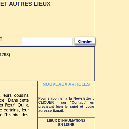
ET AUTRES LIEUX
S LES
UX
T
Chercher
1793)
NOUVEAUX ARTICLES
à leurs cousins
Pour s'abonner à la Newsletter :
ce . Dans cette
CLIQUER sur "Contact" en
et l’œuf. Qui a
précisant bien le sujet et votre
 certains, leur
adresse E.mail.
 l’histoire des
LIEUX D'INHUMATIONS
EN LIGNE