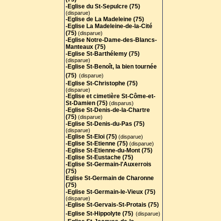
-Eglise du St-Sepulcre (75)
(disparue)
-Eglise de La Madeleine (75)
-Eglise La Madeleine-de-la-Cité
(75)
(disparue)
-Eglise Notre-Dame-des-Blancs-
Manteaux (75)
-Eglise St-Barthélemy (75)
(disparue)
-Eglise St-Benoît, la bien tournée
(75)
(disparue)
-Eglise St-Christophe (75)
(disparue)
-Eglise et cimetière St-Côme-et-
St-Damien (75)
(disparus)
-Eglise St-Denis-de-la-Chartre
(75)
(disparue)
-Eglise St-Denis-du-Pas (75)
(disparue)
-Eglise St-Eloi (75)
(disparue)
-Eglise St-Etienne (75)
(disparue)
-Eglise St-Etienne-du-Mont (75)
-Eglise St-Eustache (75)
-Eglise St-Germain-l'Auxerrois
(75)
Eglise St-Germain de Charonne
(75)
-Eglise St-Germain-le-Vieux (75)
(disparue)
-Eglise St-Gervais-St-Protais (75
)
-Eglise St-Hippolyte (75)
(disparue)