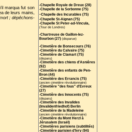
-Chapelle Royale de Dreux (28)
’il marqua fut son
-Chapelle de la Sorbonne (75)
gea de leurs mains,
-
Chapelle des Incurables (75)
mort ; dépêchons-
-Chapelle St-Aignan (75)
-Chapelle St Peter-ad-Vincula,
(Tour de Londres)
-Chartreuse de Gaillon-lez-
Bourbon (27)
(disparue)
-Cimetière de Bonsecours (76)
-Cimetière du Calvaire (75)
-Cimetière de Clamart (75)
(disparu)
-Cimetière des chiens d'Asnières
(92)
-Cimetière des enfants de Pen-
Bron (44)
-Cimetière des Errancis (75)
(ancien cimetière révolutionnaire)
-Cimetière "des fous" d'Evreux
(27)
-Cimetière des Innocents (75)
(disparu)
-Cimetière des Invalides
(Invalidenfriedhof) Berlin
-Cimetière de la Madeleine
(ancien cimetière révolutionnaire)
-Cimetière du Mont Herzl à
Jérusalem (Israël)
-Cimetières parisiens (subtilités)
-Cimetière parisien d'Ivry (94)