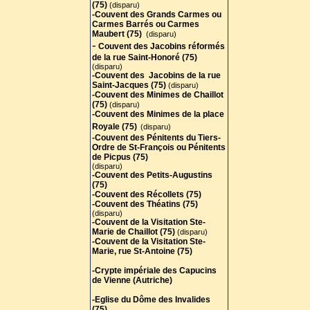
(75)
(disparu)
-Couvent des Grands Carmes ou
Carmes Barrés ou Carmes
Maubert (75)
(disparu)
-
Couvent des Jacobins réformés
de la rue Saint-Honoré (75)
(disparu)
-Couvent des Jacobins de la rue
Saint-Jacques (75)
(disparu)
-Couvent des Minimes de Chaillot
(75
)
(disparu)
-Couvent des Minimes de la place
Royale (75)
(disparu)
-Couvent des Pénitents du Tiers-
Ordre de St-François ou Pénitents
de Picpus (75)
(disparu)
-Couvent des Petits-Augustins
(75)
-Couvent des Récollets (75)
-Couvent des Théatins (75)
(disparu)
-Couvent de la Visitation Ste-
Marie de Chaillot (75)
(disparu)
-Couvent de la Visitation Ste-
Marie, rue St-Antoine (75)
-Crypte impériale des Capucins
de Vienne (Autriche)
-Eglise du Dôme des Invalides
(75)