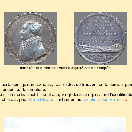
Jeton fêtant la mort de Philippe-Egalité par les émigrés
porte quel quidam exécuté, ses restes se trouvent certainement par
e
érigée sur le cimetière.
our l’en sortir. L’eut-t-il souhaité, vingt-deux ans plus tard l’identific
fut le cas pour
Mme Elisabeth
inhumée au
cimetière des Errancis
.