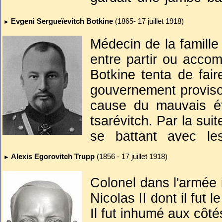
père le porta. À 3 
bien aux neufs corps exhumés
Evgeni Sergueïevitch Botkine
(1865- 17 juillet 1918)
►
spécial sortit son revo
déclenchant le massa
Médecin de la famille
Assis sur sa chaise, A
entre partir ou acco
tomba sur le sol. À te
Botkine tenta de fair
et ne bougea plus. Qua
gouvernement provisoi
encore, il le signala 
cause du mauvais ét
reprises sa baïonnett
tsarévitch. Par la sui
en vie. Iourovski l'
se battant avec le
droite.
reçoivent un traiteme
Alexis Egorovitch Trupp
(1856 - 17 juillet 1918)
►
La dépouille de l’ado
où il ouvrit un cabine
de sa famille, mais 
la présence de ses e
Colonel dans l'armée 
avec sa sœur Maria
retour pour Ekaterinbo
Nicolas II dont il fut l
aussi à sa survie.
en un prochain exil e
Il fut inhumé aux côté