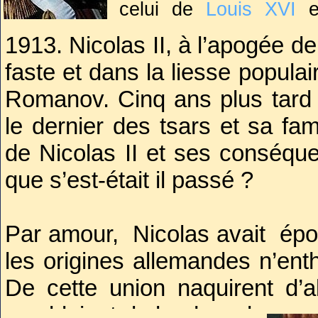
celui de
Louis XVI
e
communs sont nomb
1913. Nicolas II, à l’apogée 
préparation à régner
faste et dans la liesse populai
mariages respectifs q
Romanov. Cinq ans plus tard l
mort de personnes assi
le dernier des tsars et sa fam
de Nicolas II et ses conséqu
que s’est-était il passé ?
Par amour, Nicolas avait ép
les origines allemandes n’en
De cette union naquirent d’ab
comblaient de bonheur leurs p