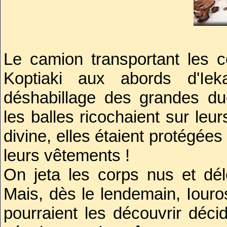
1991
. Une ère nouvelle souffl
celui-ci accepta de lever un p
Le camion transportant les c
Neuf squelettes furent déterrés.
Koptiaki aux abords d'Ie
bien de ceux de la famille 
déshabillage des grandes du
bourgeois souvent exécutés
les balles ricochaient sur leur
forêt, des analyses d’ADN fur
divine, elles étaient protégé
98,5%, il s’agissait bien
leurs vêtements !
d’Anastasia étaient bien prése
On jeta les corps nus et dé
s’il en était besoin, à l’u
Mais, dès le lendemain, Iouro
Anderson.
pourraient les découvrir déc