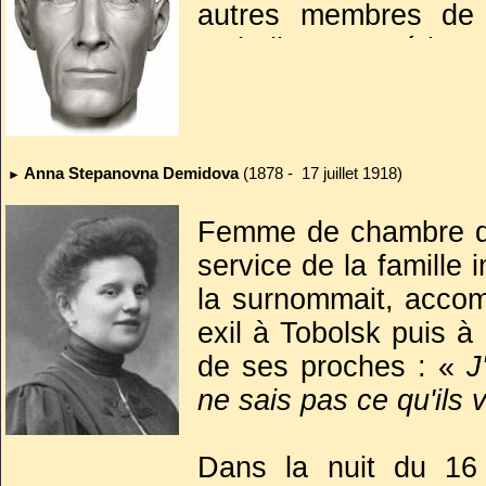
autres membres de l
En 2000, après biens
catholique, on érige
Russie le déclara m
sa sépulture. Non or
soviétique.
l’Eglise orthodoxe rus
Anna Stepanovna Demidova
(1878 - 17 juillet 1918)
►
Femme de chambre de 
service de la famille
la surnommait, accom
exil à Tobolsk puis à 
de ses proches : «
J
ne sais pas ce qu'ils 
Dans la nuit du 16 