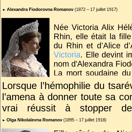
Après quatre ans et malgré 
Alexandra Fiodorovna Romanov
(1872 – 17 juillet 1917)
►
Nicolas Romanov pour qu’ils
gouvernement russe vient 
Née Victoria Alix Hé
inhumation.
Rhin, elle était la fi
du Rhin et d’Alice d’
Mais seul un décret présidenti
Victoria
. Elle devint 
les autoriser être enterrés da
nom d'Alexandra Fio
restes d’Alexis et de Maria r
La mort soudaine du t
tombe commune dans un cim
mariage de l’héritier 
Lorsque l’hémophilie du tsaré
accession au trône 
seraient-ils jamais réunis aux
l’amena à donner toute sa con
lendemain, Alexand
vrai réussit à stopper de
princesse allemande e
S’accrochant à ce mage gué
Sévèrement attaquée 
Olga Nikolaïevna Romanov
(1895 – 17 juillet 1918)
►
entre autres, de mysti
réputation d’ivrogne et de cour