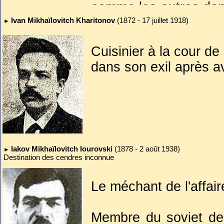
comme les autres dans
Elle portait deux orei
Ivan Mikhaïlovitch Kharitonov
(1872 - 17 juillet 1918)
►
été dissimulés. Aprè
Cuisinier à la cour de N
Niouta, blessée, perd
dans son exil après a
s'exclama : «
Dieu 
entendu sa voix, les
Elle cria, elle pleura
finalement achevée à
Quatre-vingts ans p
assista aux funéraill
Iakov Mikhaïlovitch Iourovski
(1878 - 2 août 1938)
►
Destination des cendres inconnue
impériale. Reconn
soviétique, mais luthé
Le méchant de l'affair
Membre du soviet de 