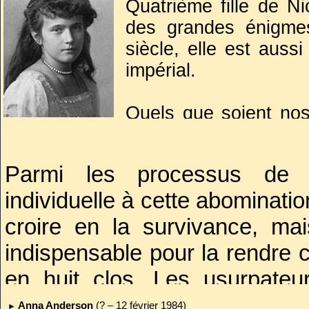
Quatrième fille de Nic
afin que nous survivions à c
des grandes énigme
ce monde, Dieu de toute créa
siècle, elle est aussi
donne-nous la paix de l'âme,
impérial.
les plus durs. Et au seuil de n
Quels que soient nos
éternelle sur nous, tes enfant
historiques, il est ra
nous qui te prions dans l'
jeunes innocents disp
ennemis
. »
Parmi les processus de di
est d’être les en
individuelle à cette abominatio
circonstances amè
l’accepter, le sort ré
croire en la survivance, mai
progéniture soit aussi
indispensable pour la rendre c
en huit clos. Les usurpateur
chance.
Anna Anderson
(? – 12 février 1984)
►