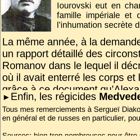
Iourovski eut en char
famille impériale et
l’inhumation secrète 
Deux jours plus tar
La même année, à la demande d
avec lui les biens
un rapport détaillé des circon
convoyait l’or des ban
Il passa les deux ann
Romanov dans le lequel il décri
travailla un temps a
où il avait enterré les corps et
des affaires person
grâce à ce document qu’Alexa
retourna à Iekaterinb
Enfin,
les régicides
Medved
►
purent découvrir la tombe de
et
Nikouline
, qui tua Alexis, 
Tous mes remerciements à Sergueï Diakono
Au milieu des années 1930, Io
en général et de russes en particulier, pou
Novodevitchi
commencèrent à être victimes 
en 1934, sa fille fut-elle arr
Sources: bien trop nombreuses pour être c