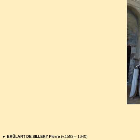
Plutôt maladroitement restau
pas le tombeau de Nicolas de 
rare, se trouvait dans la crypt
détruit en 1793.
► BRÛLART DE SILLERY Pierre
(v.1583 – 1640)