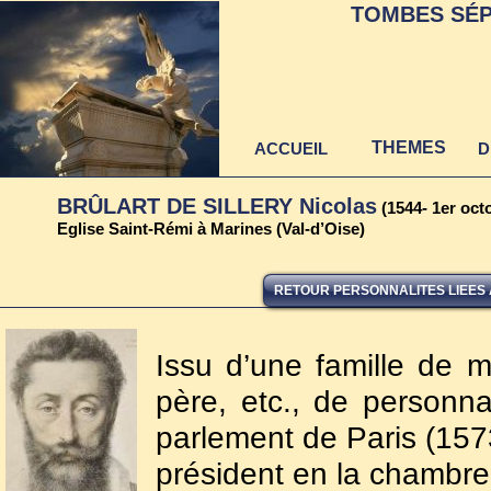
TOMBES SÉP
THEMES
ACCUEIL
D
BRÛLART DE SILLERY Nicolas
(1544- 1er oct
Eglise Saint-Rémi à Marines (Val-d’Oise)
RETOUR PERSONNALITES LIEES A
Issu d’une famille de m
père, etc., de personnal
parlement de Paris (157
président en la chambre