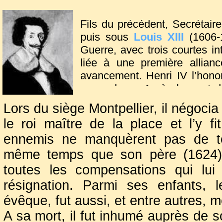
Fils du précédent, Secrétaire
puis sous
Louis XIII
(1606-1
Guerre, avec trois courtes i
liée à une première allian
avancement. Henri IV l’honor
ses ordres. Après la mort du 
comme la négociation du d
Lors du siège Montpellier, il négocia
d’Espagne, la signature de
le roi maître de la place et l’y 
l’échange des deux reines.
ennemis ne manquèrent pas de to
ombrage de son autorité dans 
(1616). Rappelé dès l’assass
même temps que son père (1624). 
avec honneur.
toutes les compensations qui lui
résignation. Parmi ses enfants, 
évêque, fut aussi, et entre autres, 
A sa mort, il fut inhumé auprès de