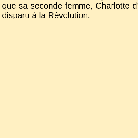
que sa seconde femme, Charlotte d’Et
disparu à la Révolution.
Bien que dans ses
200 cimetières 
dise inhumé en l'église
Saint-Eust
plus fiables, l'indiquent reposant pr
Sources principales :
-Panneau historique affiché à l’entrée de 
-Histoire généalogique et chronologiqu
(1712)
-https://fr.wikisource.org/wiki/Notes_su