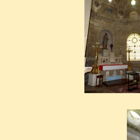
vieil homme se retira dan
achetée en 1603.
Soucieux de s’assurer la derniè
ériger à sa propre gloire, en
sépulcrale accolée à un ang
datant du 12ème siècle.
Dédiée à Saint-Roch de Mont
François Mansart
, et réalisé
1637) et son gendre André 
classique et de plan rond. L
est décorée de caissons garnis