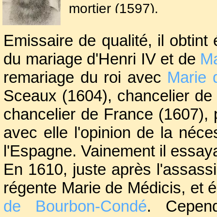
mortier (1597).
Emissaire de qualité, il obtin
Parallèlement, d’abord 
d’
Henri IV
, il connut u
du mariage d'Henri IV et de
Ma
incluant plusieurs né
remariage du roi avec
Marie 
Suisse (1589) où il ret
Sceaux (1604), chancelier de 
les Grisons (1595 et 
chancelier de France (1607), p
France, l'Espagne et la
avec elle l'opinion de la néc
l'Espagne. Vainement il essaya 
En 1610, juste après l'assassin
régente Marie de Médicis, et 
de Bourbon-Condé
. Cepend