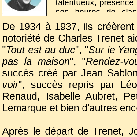
talentueux, présence s
ses heures de class
petites boites où il 
De 1934 à 1937, ils créèrent 
1930, d'un décorat
notoriété de Charles Trenet a
poète, un certain
Cha
"
Tout est au duc
", "
Sur le Yan
jeunesse allait en fai
pas la maison
", "
Rendez-vou
succès créé par Jean Sablon
voir
", succès repris par Lé
Renaud, Isabelle Aubret, Pe
Lemarque et bien d'autres enc
Après le départ de Trenet, 