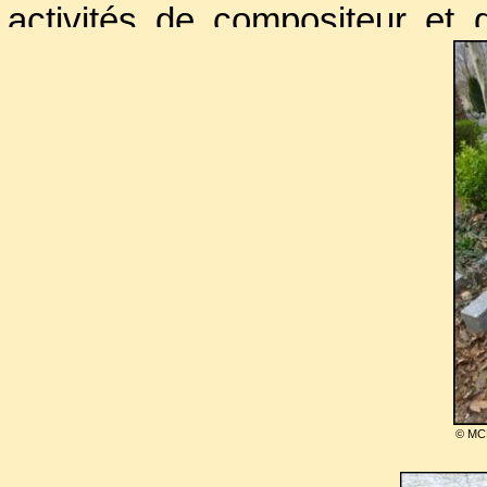
activités de compositeur et 
autre genre. Il se voulait à
américains et du mouvement 
ses incontestables plus gran
"
J'ai sauté la barrière
". Il pou
1945 avec des titres comme
"
Mettez-vous dans l'ambianc
Sweet, Sweet"
, etc., tout e
chansons plus "classiques" ;
par
Edith Piaf
ou encore "
Les
Rossi.
© MC