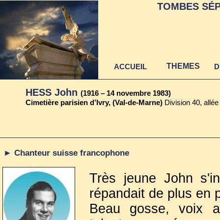
TOMBES SÉP
THEMES
ACCUEIL
D
HESS John
(1916 – 14 novembre 1983)
Cimetière parisien d’Ivry, (Val-de-Marne)
Division 40, allé
► Chanteur suisse francophone
Très jeune John s'i
répandait de plus en 
Beau gosse, voix ag