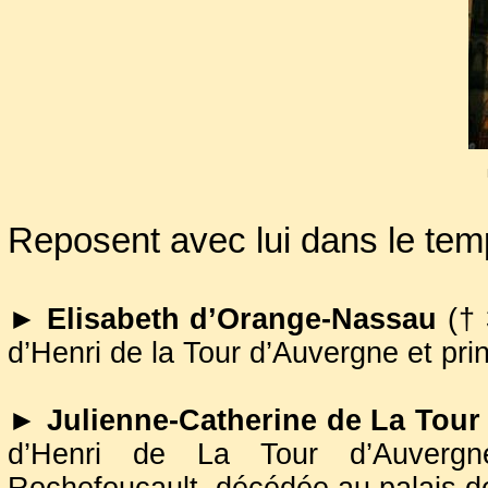
religieuse
307 ans furent nécessaires pou
maréchal trouvât enfin la paix ;
pérégrinations post-mortem pou
claire fut, jusqu'à présent, l
Reposent avec lui dans le temp
l’histoire de ce site…
ETAPE 1
le temple de l
►
►
►
Elisabeth d’Orange-Nassau
(† 
d’Henri de la Tour d’Auvergne et pr
En 1593, les catholiques et
encore l’église Saint Lauren
►
Julienne-Catherine de La Tou
Henri, commanda la constructi
d’Henri de La Tour d’Auver