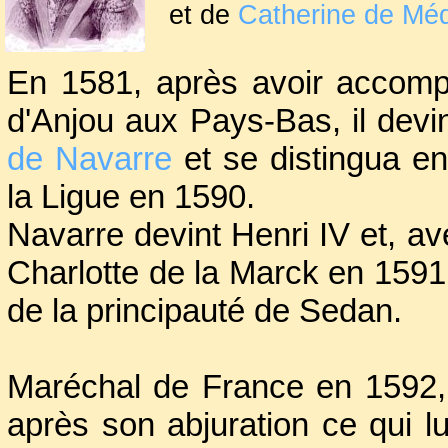
et de
Catherine de Méd
Présent au siège de L
En 1581, après avoir accomp
environ trois ans plus 
d'Anjou aux Pays-Bas, il devi
général du Haut-Langu
de Navarre
et se distingua en
la Ligue en 1590.
Navarre devint Henri IV et, 
Charlotte de la Marck en 1591,
de la principauté de Sedan.
Maréchal de France en 1592, i
après son abjuration ce qui l