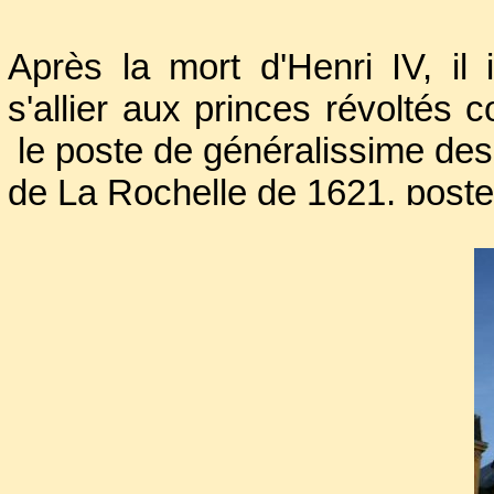
Après la mort d'Henri IV, il 
s'allier aux princes révoltés co
le poste de généralissime des 
de La Rochelle de 1621, poste 
A sa mort, au château de Sedan,
turbulent et infidèle envers Hen
carrière et sa fortune. En re
souvient comme un grand princ
La sépulture au gré des 