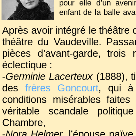
pour elle d’un avenir 
enfant de la balle ava
jour de
Après avoir intégré le théâtre 
« mal rouge et or du t
Entrée à quinze ans 
théâtre du Vaudeville. Passa
la classe de l’anc
pièces d’avant-garde, trois 
François-Joseph Re
éclectique :
simplicité, dans les 
-
Germinie Lacerteux
(1888), 
et la parure.
des
frères Goncourt
, qui 
conditions misérables faite
véritable scandale politiqu
Chambre,
-
Nora Helmer
, l’épouse naïve