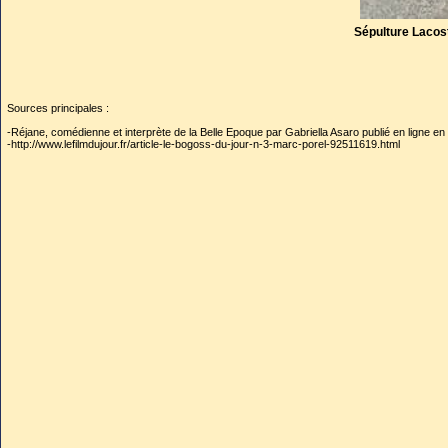
Sépulture Lacos
Sources principales :
-Réjane, comédienne et interprète de la Belle Epoque par Gabriella Asaro publié en ligne en 
-http://www.lefilmdujour.fr/article-le-bogoss-du-jour-n-3-marc-porel-92511619.html