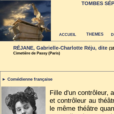
TOMBES SÉP
THEMES
ACCUEIL
D
RÉJANE, Gabrielle-Charlotte Réju, dite
(18
Cimetière de Passy (Paris)
Dernière mise à jour
au 22 juin 2021
► Comédienne française
Fille d'un contrôleur,
et contrôleur au théâ
le même théâtre quan