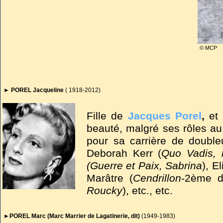
© MCP
► POREL Jacqueline
( 1918-2012)
Fille de
Jacques Porel
,
et 
beauté, malgré ses rôles au
pour sa carrière de double
Deborah Kerr (
Quo Vadis, 
(Guerre et Paix, Sabrina
), E
Marâtre (
Cendrillon
-2ème d
Roucky
), etc., etc.
De ses trois célèbres liaison
►POREL Marc (Marc Marrier de Lagatinerie, dit)
(1949-1983)