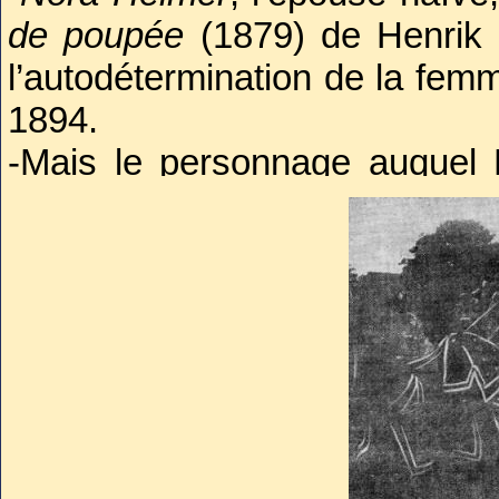
de poupée
(1879) de Henrik I
l’autodétermination de la femm
1894.
-Mais le personnage auquel Ré
Madame Sans-Gêne
, protag
Victorien Sardou (1831-1908)
C’est ce personnage qui lui app
Souveraine incontestée du ge
aussi fine interprète dramatiqu
en
Sarah Bernhardt
un idéa