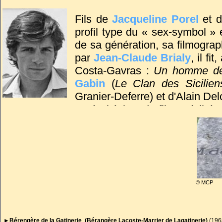
-avec
Henri Salvador
: le 
l’acteur François Perrier.
Fils de
Jacqueline Porel
et d
-avec François Périer : l
profil type du « sex-symbol »
rédactrice en chef de
Elle
,
de sa génération, sa filmogra
cinéaste Jean-Pierre Périer 
par
Jean-Claude Brialy
, il f
-avec le comédien Gérard L
Costa-Gavras :
Un homme de
1999) : le comédien
Marc Po
Gabin
(
Le Clan des Sicilien
Granier-Deferre) et d'Alain Del
Après l’échec de films où il éta
Italie, notamment Luchino Visc
Le crépuscule des dieux
.
Alors qu'une brillante carrièr
quasiment plus que des films i
l’avaient poussé vers les pa
© MCP
chambre d’hôtel au Maroc, une
deux filles, dont la jeune c
1991), née de son union avec 
►Bérengère de la Gatinerie (Bérangère Lacoste-Marrier de Lagatinerie)
(196