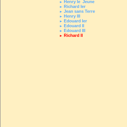
Henry le Jeune
►
Richard Ier
►
Jean sans Terre
►
Henry III
►
Edouard Ier
►
Edouard II
►
Edouard III
►
Richard II
►