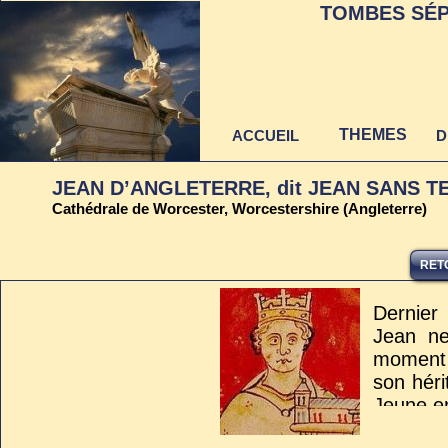
TOMBES SÉP
THEMES
ACCUEIL
D
JEAN D’ANGLETERRE, dit JEAN SANS T
Cathédrale de Worcester, Worcestershire (Angleterre)
RET
Dernière mise à jour
au 22 juin 2021
Dernier
Jean ne
moment o
son héri
Jeune en
minorité