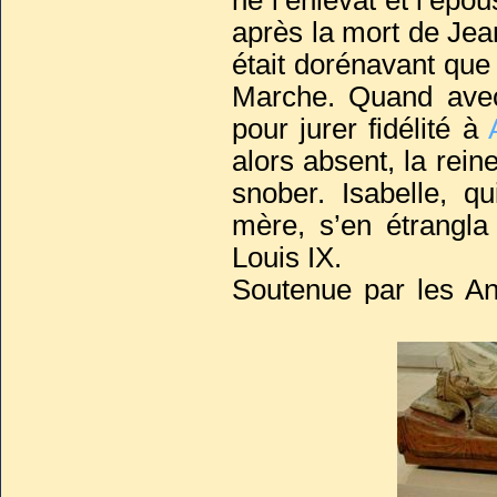
ne l’enlevât et l’épo
Contraint de fuir d
après la mort de Jean
vers les marécages d
était dorénavant qu
Nord. Encombré et r
Marche. Quand avec
royal, il s’enfonç
pour jurer fidélité à
montante ne le surp
alors absent, la rein
mouvants tout ce qu’il
snober. Isabelle, q
mère, s’en étrangla
Choqué, victime de la
Louis IX.
Jean trouva son der
Soutenue par les An
mourut. La rumeur
sud, elle essaya de
l’empoisonnant.
du sud et de l’o
Sur son lit de mort, i
confédération échou
à l’un de ses fidèle
qui... tenta de l’emp
s’enfuit et se réfu
La dépouille mortelle
demeura jusqu’à sa 
enseveli en terre an