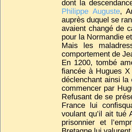
dont la descendance
Philippe Auguste
, A
auprès duquel se ran
avaient changé de c
pour la Normandie et 
Mais les maladresse
comportement de Jean
En 1200, tombé amo
fiancée à Hugues X d
déclenchant ainsi la
commencer par Hugues
Refusant de se prése
France lui confisqu
voulant qu’il ait tué
prisonnier et l’em
Bretagne lui valurent